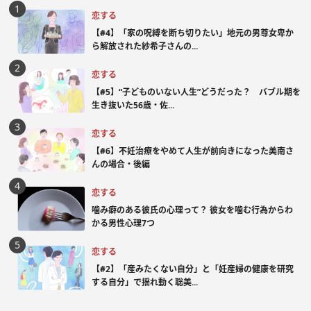
恋する
【#4】「家の呪縛を断ち切りたい」地元の男尊女卑か
ら解放された紗希子さんの...
恋する
【#5】“子どものいない人生”どうだった？ バブル期を
生き抜いた56歳・佐...
恋する
【#6】不妊治療をやめて人生が前向きになった美南さ
んの場合・後編
恋する
噛み癖のある彼氏の心理って？ 彼女を噛む行為からわ
かる男性心理7つ
恋する
【#2】「産みたくない自分」と「妊産婦の健康を研究
する自分」で揺れ動く聡美...