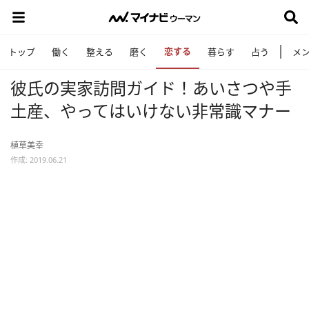
恋する
トップ
働く
整える
磨く
暮らす
占う
メ
彼氏の実家訪問ガイド！あいさつや手
土産、やってはいけない非常識マナー
植草美幸
作成: 2019.06.21