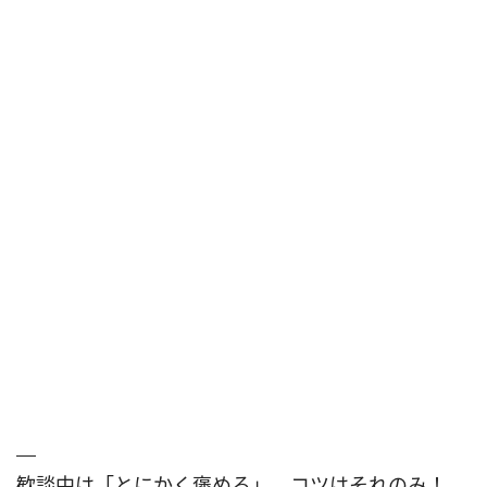
歓談中は「とにかく褒める」、コツはそれのみ！