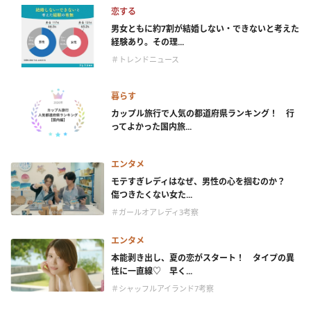
恋する
男女ともに約7割が結婚しない・できないと考えた
経験あり。その理...
＃トレンドニュース
暮らす
カップル旅行で人気の都道府県ランキング！ 行
ってよかった国内旅...
エンタメ
モテすぎレディはなぜ、男性の心を掴むのか？
傷つきたくない女た...
＃ガールオアレディ3考察
エンタメ
本能剥き出し、夏の恋がスタート！ タイプの異
性に一直線♡ 早く...
＃シャッフルアイランド7考察