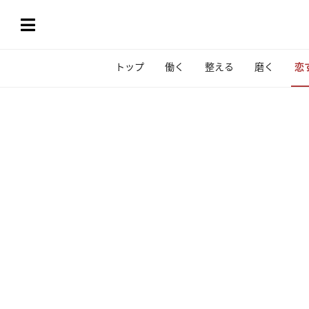
トップ
働く
整える
磨く
恋