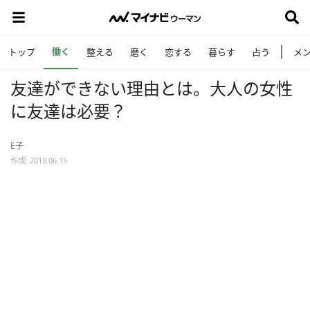
働く
トップ
整える
磨く
恋する
暮らす
占う
メ
友達ができない理由とは。大人の女性
に友達は必要？
E子
作成: 2019.06.15