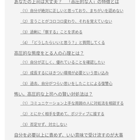
あなたの上司は大丈夫？ 「高圧的な人」の特徴とは
（1）自分が絶対に正しいと思っており、まちがいを認めない
（2）言うことがコロコロ変わり、それを覚えていない
（3）過剰に「察する」ことを求める
（4）「どうしたらいいと思う？」と質問してくる
高圧的な態度をとる人の心理とは？
（1）自分が正しく、優れていることを確認したい
（2）成長するにはきつい環境が必要という思い込み
（3）過去、自分がつらい思いをしたことによる復讐心
怖い。高圧的な上司への賢い対処法は？
（1）コミュニケーション上手な周囲の人に対処法を相談する
（2）とにかく相手を褒めて、ポジティブに接する
（3）否定せず、対立しない
自分を必要以上に責めず、いい意味で受け流すのが大事