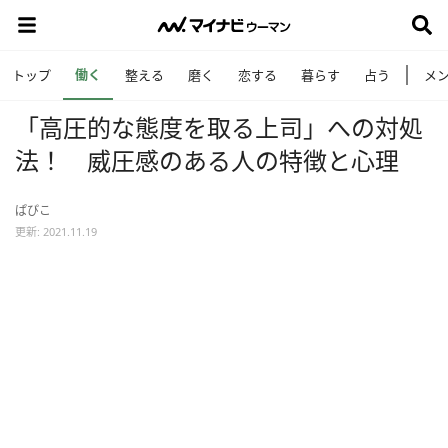
働く
トップ
整える
磨く
恋する
暮らす
占う
メ
「高圧的な態度を取る上司」への対処
法！ 威圧感のある人の特徴と心理
ぱぴこ
更新: 2021.11.19