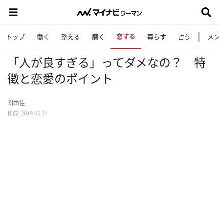
恋する
トップ
働く
整える
磨く
暮らす
占う
メ
「人が良すぎる」ってダメなの？ 特
徴と恋愛のポイント
関由佳
作成: 2019.05.31