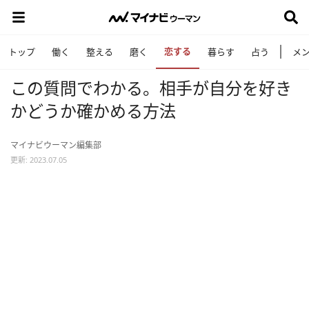
恋する
トップ
働く
整える
磨く
暮らす
占う
メ
この質問でわかる。相手が自分を好き
かどうか確かめる方法
マイナビウーマン編集部
更新: 2023.07.05