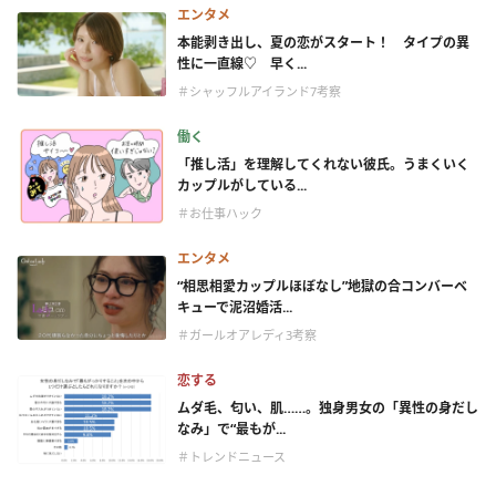
エンタメ
本能剥き出し、夏の恋がスタート！ タイプの異
性に一直線♡ 早く...
＃シャッフルアイランド7考察
働く
「推し活」を理解してくれない彼氏。うまくいく
カップルがしている...
＃お仕事ハック
エンタメ
“相思相愛カップルほぼなし”地獄の合コンバーベ
キューで泥沼婚活...
＃ガールオアレディ3考察
恋する
ムダ毛、匂い、肌……。独身男女の「異性の身だし
なみ」で“最もが...
＃トレンドニュース