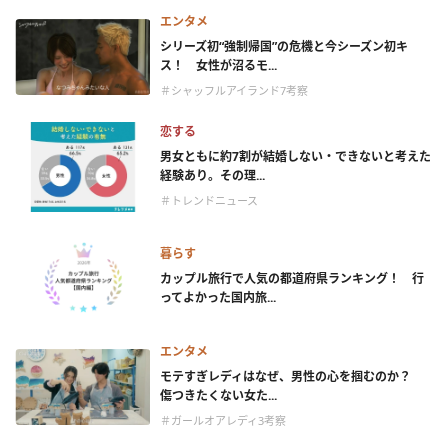
エンタメ
シリーズ初“強制帰国”の危機と今シーズン初キ
ス！ 女性が沼るモ...
＃シャッフルアイランド7考察
恋する
男女ともに約7割が結婚しない・できないと考えた
経験あり。その理...
＃トレンドニュース
暮らす
カップル旅行で人気の都道府県ランキング！ 行
ってよかった国内旅...
エンタメ
モテすぎレディはなぜ、男性の心を掴むのか？
傷つきたくない女た...
＃ガールオアレディ3考察