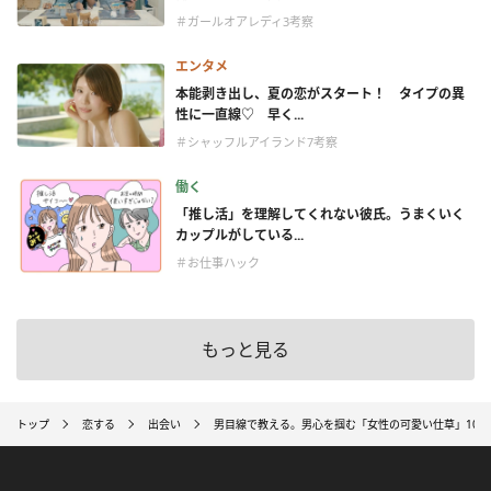
＃ガールオアレディ3考察
エンタメ
本能剥き出し、夏の恋がスタート！ タイプの異
性に一直線♡ 早く...
＃シャッフルアイランド7考察
働く
「推し活」を理解してくれない彼氏。うまくいく
カップルがしている...
＃お仕事ハック
もっと見る
トップ
恋する
出会い
男目線で教える。男心を掴む「女性の可愛い仕草」10個