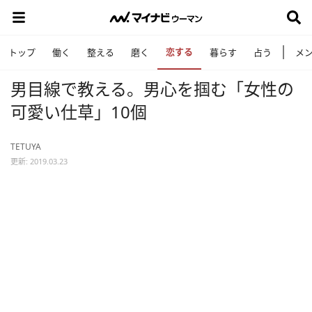
恋する
トップ
働く
整える
磨く
暮らす
占う
メ
男目線で教える。男心を掴む「女性の
可愛い仕草」10個
TETUYA
更新: 2019.03.23