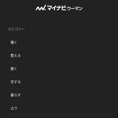
カテゴリー
働く
整える
磨く
恋する
暮らす
占う