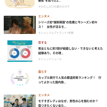
秘密”を知った2...
＃わたしだけの愛のカタチ
エンタメ
シリーズ初“強制帰国”の危機と今シーズン初キ
ス！ 女性が沼るモ...
＃シャッフルアイランド7考察
恋する
男女ともに約7割が結婚しない・できないと考えた
経験あり。その理...
＃トレンドニュース
暮らす
カップル旅行で人気の都道府県ランキング！ 行
ってよかった国内旅...
エンタメ
モテすぎレディはなぜ、男性の心を掴むのか？
傷つきたくない女た...