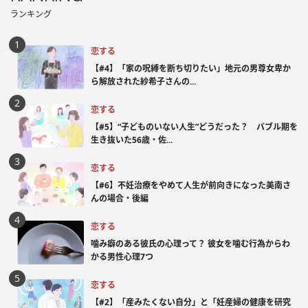
ランキング
恋する
【#4】「家の呪縛を断ち切りたい」地元の男尊女卑か
ら解放された紗希子さんの...
恋する
【#5】“子どものいない人生”どうだった？ バブル期を
生き抜いた56歳・佐...
恋する
【#6】不妊治療をやめて人生が前向きになった美南さ
んの場合・後編
恋する
噛み癖のある彼氏の心理って？ 彼女を噛む行為からわ
かる男性心理7つ
恋する
【#2】「産みたくない自分」と「妊産婦の健康を研究