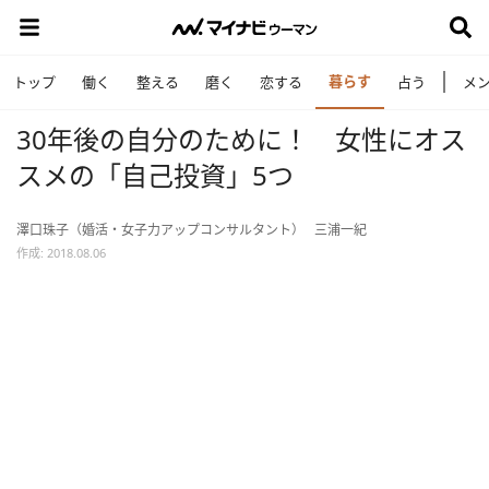
暮らす
トップ
働く
整える
磨く
恋する
占う
メ
30年後の自分のために！ 女性にオス
スメの「自己投資」5つ
澤口珠子（婚活・女子力アップコンサルタント）
三浦一紀
作成: 2018.08.06