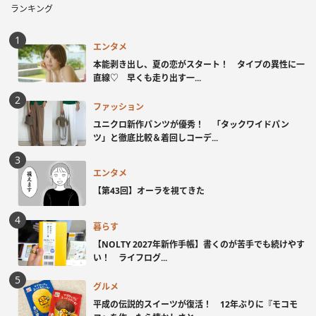
ランキング
エンタメ
本能剥き出し、夏の恋がスタート！ タイプの異性に一
直線♡ 早くも走り出す一...
ファッション
ユニクロ新作パンツが優秀！ 「タックワイドパン
ツ」と徹底比較＆着回しコーデ...
エンタメ
【第43回】オーラを視てきた
暮らす
【NOLTY 2027年新作手帳】書くのが苦手でも続けやす
い！ ライフログ...
グルメ
平成の伝説的スイーツが復活！ 12年ぶりに『モコモ