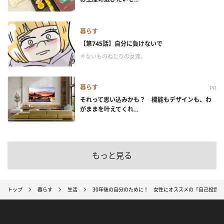
暮らす
【第745話】自分に負けないで
＃ないものねだりの女達。
暮らす
PR
それって思い込みかも？ 機能もデザインも、わ
がままを叶えてくれ...
もっと見る
トップ
暮らす
生活
30年後の自分のために！ 女性にオススメの「自己投資」