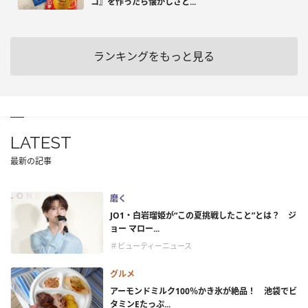
コ』を作ったら懐かしさと...
ランキングをもっと見る
LATEST
最新の記事
磨く
JO1・白岩瑠姫が“この夏挑戦したこと”とは？ ジ
ョー マロー...
＃ビューティーニュース
グルメ
アーモンドミルク100％かき氷が絶品！ 池袋でビ
タミンEたっぷ...