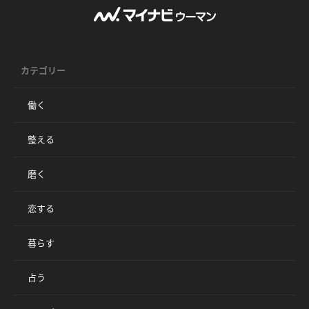
カテゴリー
働く
整える
磨く
恋する
暮らす
占う