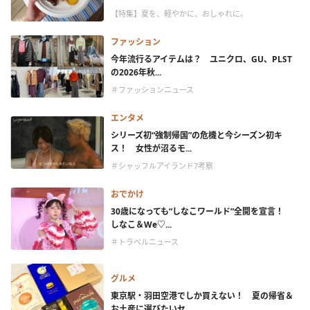
【特集】夏を、軽やかに、おしゃれに。
ファッション
今年流行るアイテムは？ ユニクロ、GU、PLST
の2026年秋...
＃ファッションニュース
エンタメ
シリーズ初“強制帰国”の危機と今シーズン初キ
ス！ 女性が沼るモ...
＃シャッフルアイランド7考察
おでかけ
30歳になっても“しなこワールド”全開を宣言！
しなこ＆We♡...
＃トラベルニュース
グルメ
東京駅・羽田空港でしか買えない！ 夏の帰省＆
お土産に選びたいセ...