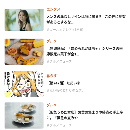
エンタメ
メンズの脈なしサインは顔に出る!? この世に地獄
があるとするな...
＃ガールオアレディ3考察
グルメ
【無印良品】「ほめられかぼちゃ」シリーズの季
節限定お菓子が全1...
＃グルメニュース
暮らす
【第747話】ただいま
＃ないものねだりの女達。
グルメ
【阪急うめだ本店】お盆の集まりや帰省の手土産
に。「阪急の夏みや...
＃グルメニュース