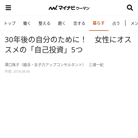
暮らす
トップ
働く
整える
磨く
恋する
占う
メ
30年後の自分のために！ 女性にオス
スメの「自己投資」5つ
澤口珠子（婚活・女子力アップコンサルタント）
三浦一紀
作成: 2018.08.06