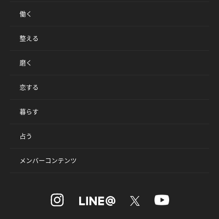
働く
整える
磨く
恋する
暮らす
占う
メンバーコンテンツ