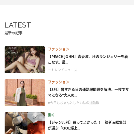
LATEST
最新の記事
ファッション
【PEACH JOHN】森香澄、秋のランジェリーを着
こなす。最...
＃トレンドニュース
ファッション
【8月】暑すぎる日の通勤服問題を解決。一枚でサ
マになる“大人の...
#今日もちゃんとしたい私の通勤服
働く
【ジャンル別】買ってよかった！ 読者＆編集部
が選ぶ「QOL爆上...