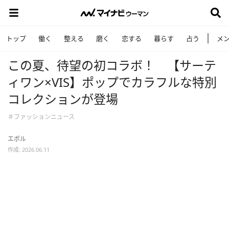
トップ
働く
整える
磨く
恋する
暮らす
占う
メ
この夏、待望の初コラボ！ 【サーテ
ィワン×VIS】ポップでカラフルな特別
コレクションが登場
＃ファッションニュース
エボル
作成: 2026.06.11