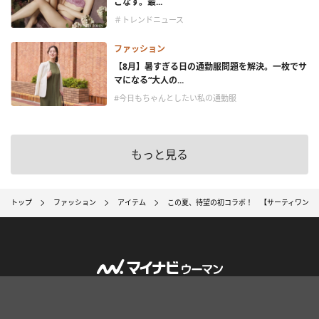
こなす。最...
＃トレンドニュース
ファッション
【8月】暑すぎる日の通勤服問題を解決。一枚でサ
マになる“大人の...
#今日もちゃんとしたい私の通勤服
もっと見る
トップ
ファッション
アイテム
この夏、待望の初コラボ！ 【サーティワン×V