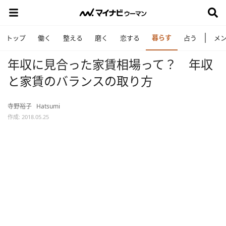
暮らす
トップ
働く
整える
磨く
恋する
占う
メ
年収に見合った家賃相場って？ 年収
と家賃のバランスの取り方
寺野裕子
Hatsumi
作成: 2018.05.25