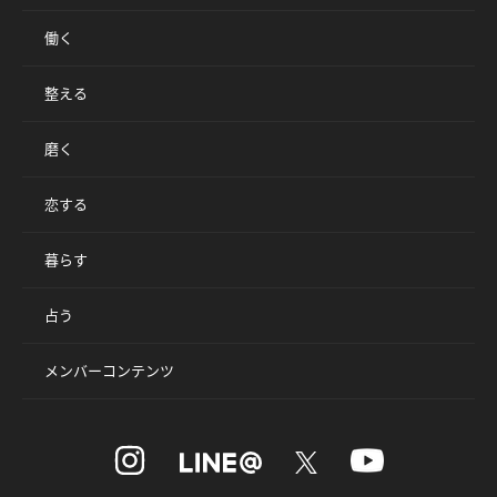
働く
整える
磨く
恋する
暮らす
占う
メンバーコンテンツ