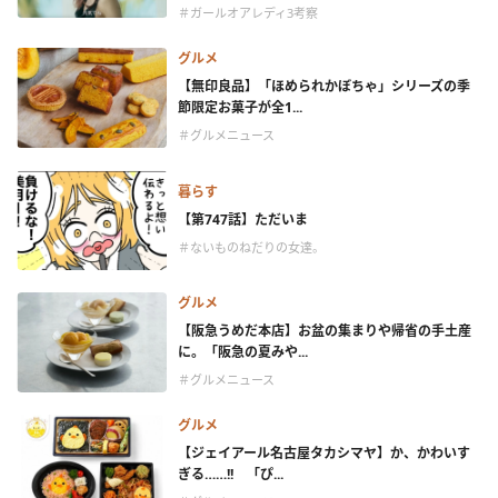
＃ガールオアレディ3考察
グルメ
【無印良品】「ほめられかぼちゃ」シリーズの季
節限定お菓子が全1...
＃グルメニュース
暮らす
【第747話】ただいま
＃ないものねだりの女達。
グルメ
【阪急うめだ本店】お盆の集まりや帰省の手土産
に。「阪急の夏みや...
＃グルメニュース
グルメ
【ジェイアール名古屋タカシマヤ】か、かわいす
ぎる……!! 「ぴ...