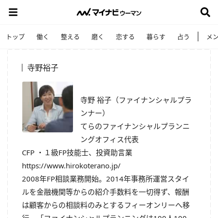
トップ
働く
整える
磨く
恋する
暮らす
占う
メ
寺野裕子
寺野 裕子（ファイナンシャルプラ
ンナー）
てらのファイナンシャルプランニ
ングオフィス代表
CFP ・１級FP技能士、投資助言業
https://www.hirokoterano.jp/
2008年FP相談業務開始。2014年事務所運営スタイ
ルを金融機関等からの紹介手数料を一切得ず、報酬
は顧客からの相談料のみとするフィーオンリーへ移