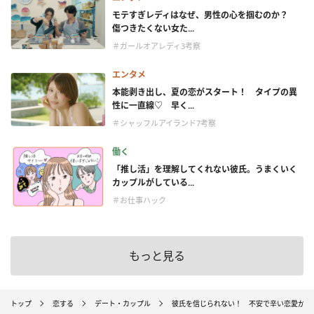
モテすぎレディはなぜ、男性の心を掴むのか？
傷つきたくない女た...
＃ガールオアレディ3考察
エンタメ
本能剥き出し、夏の恋がスタート！ タイプの異
性に一直線♡ 早く...
＃シャッフルアイランド7考察
働く
「推し活」を理解してくれない彼氏。うまくいく
カップルがしている...
＃お仕事ハック
もっと見る
トップ
恋する
デート・カップル
彼氏を信じられない！ 不安で辛い恋愛から