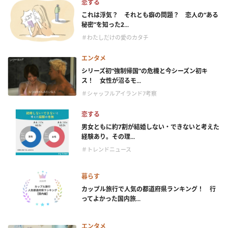
恋する
これは浮気？ それとも癖の問題？ 恋人の“ある
秘密”を知った2...
＃わたしだけの愛のカタチ
エンタメ
シリーズ初“強制帰国”の危機と今シーズン初キ
ス！ 女性が沼るモ...
＃シャッフルアイランド7考察
恋する
男女ともに約7割が結婚しない・できないと考えた
経験あり。その理...
＃トレンドニュース
暮らす
カップル旅行で人気の都道府県ランキング！ 行
ってよかった国内旅...
エンタメ