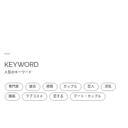
KEYWORD
人気のキーワード
専門家
彼氏
感情
カップル
恋人
浮気
嫉妬
ラブコスメ
恋する
デート・カップル