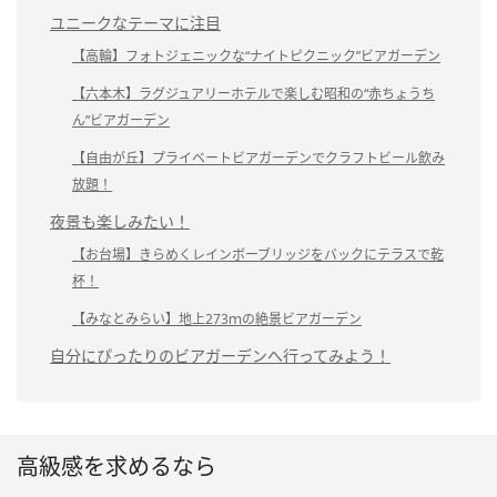
ユニークなテーマに注目
【高輪】フォトジェニックな“ナイトピクニック”ビアガーデン
【六本木】ラグジュアリーホテルで楽しむ昭和の“赤ちょうち
ん”ビアガーデン
【自由が丘】プライベートビアガーデンでクラフトビール飲み
放題！
夜景も楽しみたい！
【お台場】きらめくレインボーブリッジをバックにテラスで乾
杯！
【みなとみらい】地上273ｍの絶景ビアガーデン
自分にぴったりのビアガーデンへ行ってみよう！
高級感を求めるなら