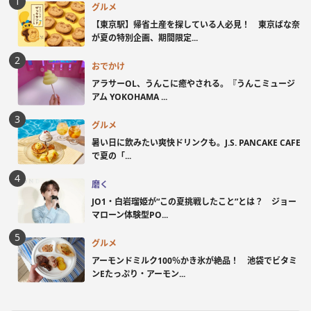
グルメ
【東京駅】帰省土産を探している人必見！ 東京ばな奈
が夏の特別企画、期間限定...
おでかけ
アラサーOL、うんこに癒やされる。『うんこミュージ
アム YOKOHAMA ...
グルメ
暑い日に飲みたい爽快ドリンクも。J.S. PANCAKE CAFE
で夏の「...
磨く
JO1・白岩瑠姫が“この夏挑戦したこと”とは？ ジョー
マローン体験型PO...
グルメ
アーモンドミルク100％かき氷が絶品！ 池袋でビタミ
ンEたっぷり・アーモン...