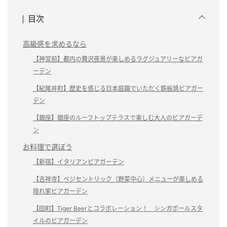
目次
高級感を求めるなら
【神宮前】都内の贅沢夜景が楽しめるラグジュアリーなビアガ
ーデン
【紀尾井町】歴史を感じる日本庭園でいただく鉄板焼ビアガー
デン
【銀座】銀座のルーフトップテラスで楽しむ大人のビアガーデ
ン
お料理で選ぼう
【新宿】イタリアンビアガーデン
【吉祥寺】ベジセントリック（野菜中心）メニューが楽しめる
隠れ家ビアガーデン
【田町】Tiger Beerとコラボレーション！ シンガポールスタ
イルのビアガーデン