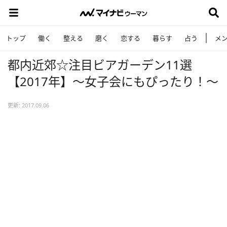
トップ
働く
整える
磨く
恋する
暮らす
占う
メ
都内近郊☆注目ビアガーデン11選
【2017年】～女子会にもぴったり！～
更新: 2017.09.06