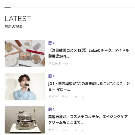
LATEST
最新の記事
磨く
【注目韓国コスメ18選】Lakaのチーク、アイドル
御用達2aN...
＃美欲トーク
磨く
JO1・白岩瑠姫が“この夏挑戦したこと”とは？ ジ
ョー マロー...
＃ビューティーニュース
磨く
美容医療か、コスメデコルテか。エイジングケア
クリームもここまで...
＃ビューティーニュース