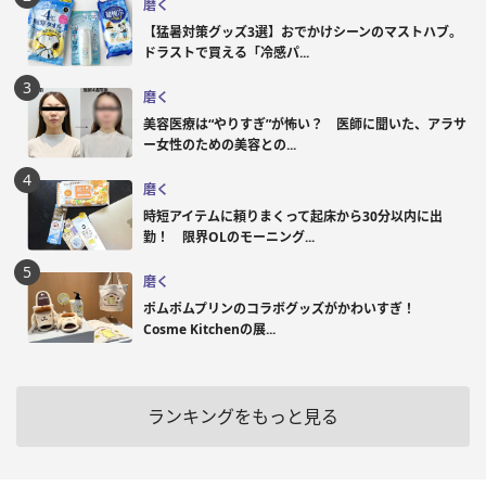
磨く
【猛暑対策グッズ3選】おでかけシーンのマストハブ。
ドラストで買える「冷感パ...
磨く
美容医療は“やりすぎ”が怖い？ 医師に聞いた、アラサ
ー女性のための美容との...
磨く
時短アイテムに頼りまくって起床から30分以内に出
勤！ 限界OLのモーニング...
磨く
ポムポムプリンのコラボグッズがかわいすぎ！
Cosme Kitchenの展...
ランキングをもっと見る