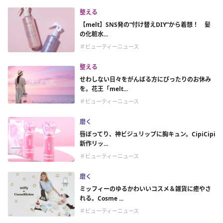
整える
【melt】SNS発の“付け替えDIY”から着想！ 髪
の化粧水...
＃ビューティーニュース
整える
せわしない日々をがんばる方にぴったりのお休み
を。花王「melt...
＃ビューティーニュース
磨く
唇ぽってり、神ビジュリップに胸キュン。CipiCipi
新作リッ...
＃ビューティーニュース
磨く
ミッフィーのゆるかわいいコスメ＆雑貨に癒やさ
れる。Cosme ...
＃ビューティーニュース