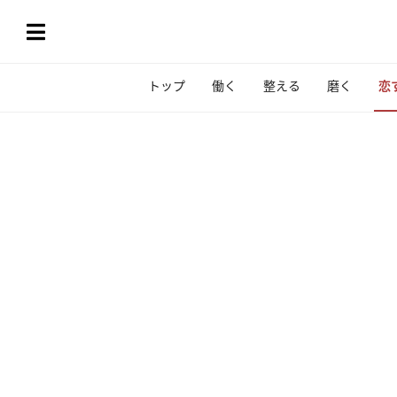
トップ
働く
整える
磨く
恋