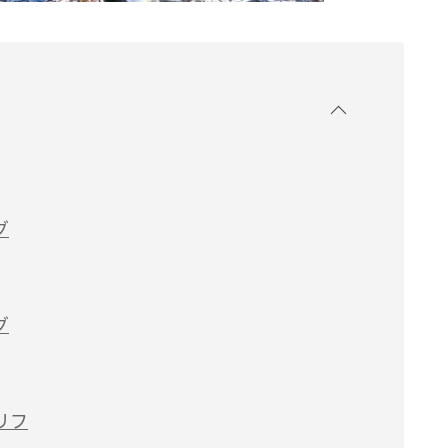
グ
グ
リフ