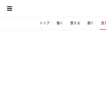
トップ
働く
整える
磨く
恋