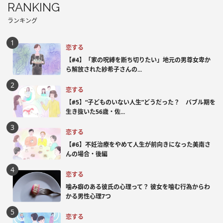
RANKING
ランキング
恋する
【#4】「家の呪縛を断ち切りたい」地元の男尊女卑か
ら解放された紗希子さんの...
恋する
【#5】“子どものいない人生”どうだった？ バブル期を
生き抜いた56歳・佐...
恋する
【#6】不妊治療をやめて人生が前向きになった美南さ
んの場合・後編
恋する
噛み癖のある彼氏の心理って？ 彼女を噛む行為からわ
かる男性心理7つ
恋する