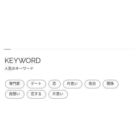
KEYWORD
人気のキーワード
専門家
デート
恋
片思い
告白
関係
両想い
恋する
片思い