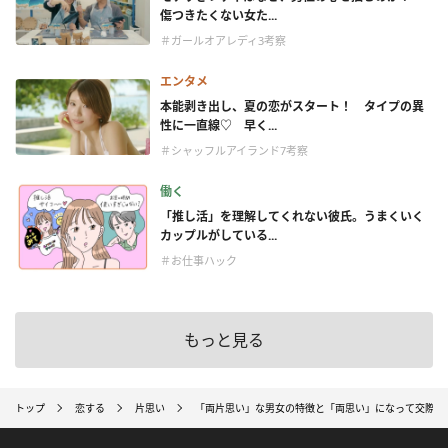
傷つきたくない女た...
＃ガールオアレディ3考察
エンタメ
本能剥き出し、夏の恋がスタート！ タイプの異
性に一直線♡ 早く...
＃シャッフルアイランド7考察
働く
「推し活」を理解してくれない彼氏。うまくいく
カップルがしている...
＃お仕事ハック
もっと見る
トップ
恋する
片思い
「両片思い」な男女の特徴と「両思い」になって交際に