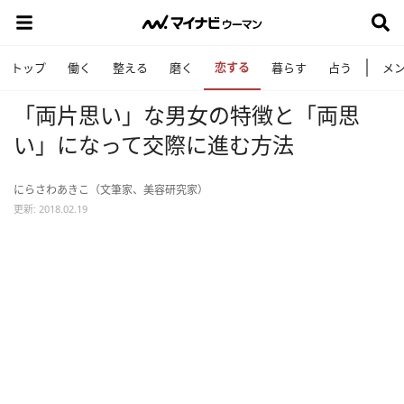
恋する
トップ
働く
整える
磨く
暮らす
占う
メ
「両片思い」な男女の特徴と「両思
い」になって交際に進む方法
にらさわあきこ（文筆家、美容研究家）
更新: 2018.02.19