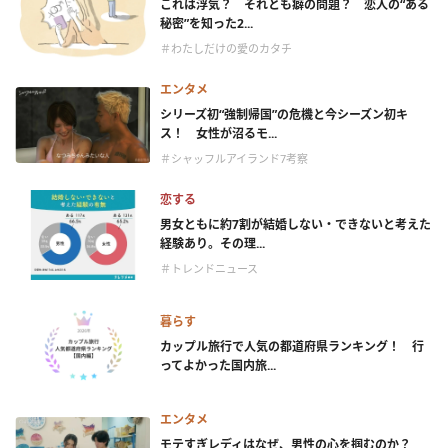
これは浮気？ それとも癖の問題？ 恋人の“ある
秘密”を知った2...
＃わたしだけの愛のカタチ
エンタメ
シリーズ初“強制帰国”の危機と今シーズン初キ
ス！ 女性が沼るモ...
＃シャッフルアイランド7考察
恋する
男女ともに約7割が結婚しない・できないと考えた
経験あり。その理...
＃トレンドニュース
暮らす
カップル旅行で人気の都道府県ランキング！ 行
ってよかった国内旅...
エンタメ
モテすぎレディはなぜ、男性の心を掴むのか？