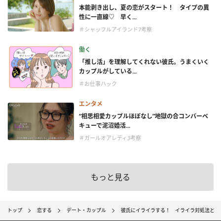
本能剥き出し、夏の恋がスタート！ タイプの異
性に一直線♡ 早く...
＃シャッフルアイランド7考察
働く
「推し活」を理解してくれない彼氏。うまくいく
カップルがしている...
＃お仕事ハック
エンタメ
“相思相愛カップルほぼなし”地獄の合コンバーベ
キューで泥沼婚活...
＃ガールオアレディ3考察
もっと見る
トップ
恋する
デート・カップル
彼氏にイライラする！ イライラ対処法と別