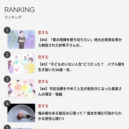
RANKING
ランキング
恋する
【#4】「家の呪縛を断ち切りたい」地元の男尊女卑か
ら解放された紗希子さんの...
恋する
【#5】“子どものいない人生”どうだった？ バブル期を
生き抜いた56歳・佐...
恋する
【#6】不妊治療をやめて人生が前向きになった美南さ
んの場合・後編
恋する
噛み癖のある彼氏の心理って？ 彼女を噛む行為からわ
かる男性心理7つ