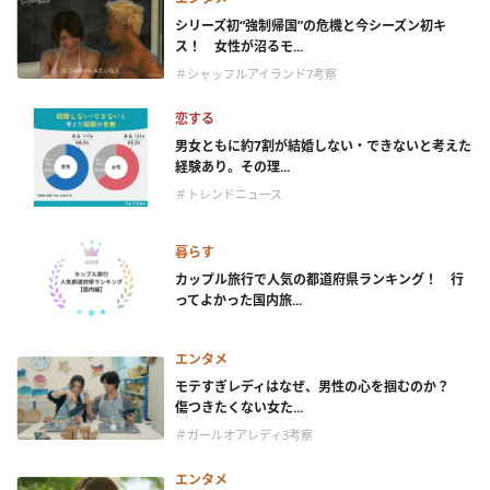
シリーズ初“強制帰国”の危機と今シーズン初キ
ス！ 女性が沼るモ...
＃シャッフルアイランド7考察
恋する
男女ともに約7割が結婚しない・できないと考えた
経験あり。その理...
＃トレンドニュース
暮らす
カップル旅行で人気の都道府県ランキング！ 行
ってよかった国内旅...
エンタメ
モテすぎレディはなぜ、男性の心を掴むのか？
傷つきたくない女た...
＃ガールオアレディ3考察
エンタメ