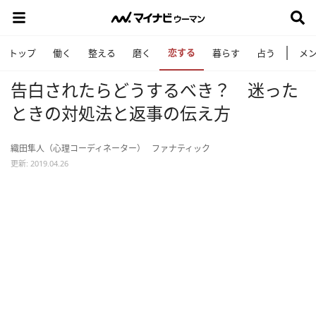
恋する
トップ
働く
整える
磨く
暮らす
占う
メ
告白されたらどうするべき？ 迷った
ときの対処法と返事の伝え方
織田隼人（心理コーディネーター）
ファナティック
更新: 2019.04.26