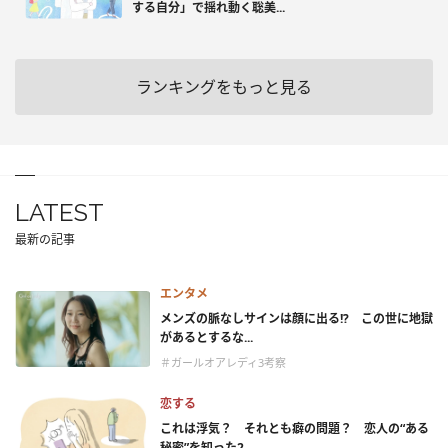
する自分」で揺れ動く聡美...
ランキングをもっと見る
LATEST
最新の記事
エンタメ
メンズの脈なしサインは顔に出る!? この世に地獄
があるとするな...
＃ガールオアレディ3考察
恋する
これは浮気？ それとも癖の問題？ 恋人の“ある
秘密”を知った2...