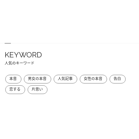
KEYWORD
人気のキーワード
本音
男女の本音
人気記事
女性の本音
告白
恋する
片思い