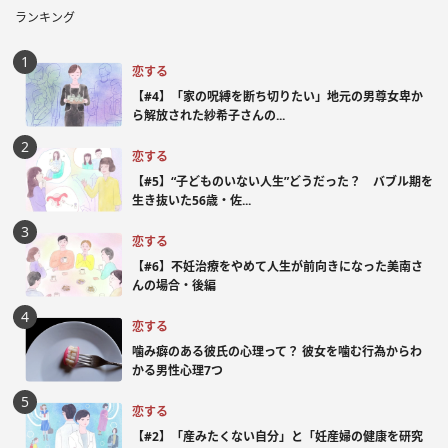
ランキング
恋する
【#4】「家の呪縛を断ち切りたい」地元の男尊女卑か
ら解放された紗希子さんの...
恋する
【#5】“子どものいない人生”どうだった？ バブル期を
生き抜いた56歳・佐...
恋する
【#6】不妊治療をやめて人生が前向きになった美南さ
んの場合・後編
恋する
噛み癖のある彼氏の心理って？ 彼女を噛む行為からわ
かる男性心理7つ
恋する
【#2】「産みたくない自分」と「妊産婦の健康を研究