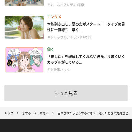
＃ガールオアレディ3考察
エンタメ
本能剥き出し、夏の恋がスタート！ タイプの異
性に一直線♡ 早く...
＃シャッフルアイランド7考察
働く
「推し活」を理解してくれない彼氏。うまくいく
カップルがしている...
＃お仕事ハック
もっと見る
トップ
恋する
片思い
告白されたらどうするべき？ 迷ったときの対処法と返