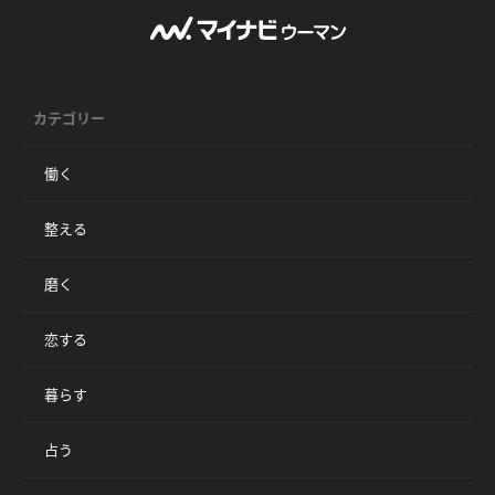
カテゴリー
働く
整える
磨く
恋する
暮らす
占う