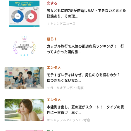
恋する
男女ともに約7割が結婚しない・できないと考えた
経験あり。その理...
＃トレンドニュース
暮らす
カップル旅行で人気の都道府県ランキング！ 行
ってよかった国内旅...
エンタメ
モテすぎレディはなぜ、男性の心を掴むのか？
傷つきたくない女た...
＃ガールオアレディ3考察
エンタメ
本能剥き出し、夏の恋がスタート！ タイプの異
性に一直線♡ 早く...
＃シャッフルアイランド7考察