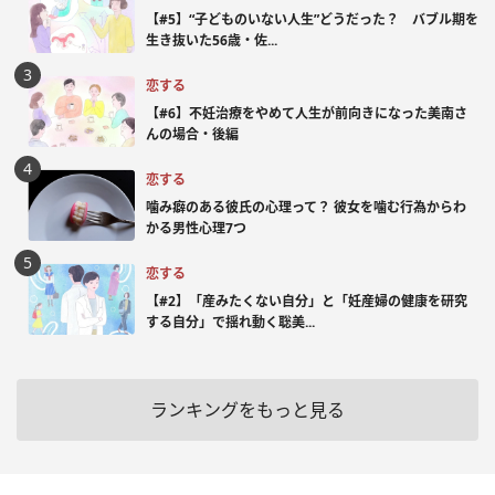
【#5】“子どものいない人生”どうだった？ バブル期を
生き抜いた56歳・佐...
恋する
【#6】不妊治療をやめて人生が前向きになった美南さ
んの場合・後編
恋する
噛み癖のある彼氏の心理って？ 彼女を噛む行為からわ
かる男性心理7つ
恋する
【#2】「産みたくない自分」と「妊産婦の健康を研究
する自分」で揺れ動く聡美...
ランキングをもっと見る