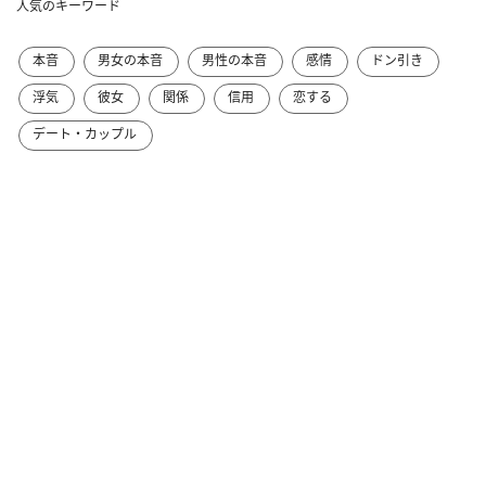
人気のキーワード
本音
男女の本音
男性の本音
感情
ドン引き
浮気
彼女
関係
信用
恋する
デート・カップル