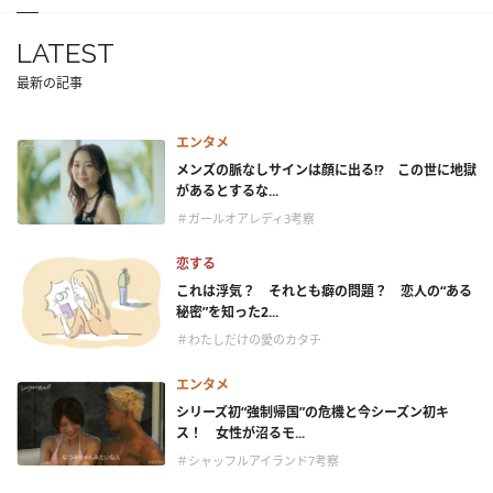
LATEST
最新の記事
エンタメ
メンズの脈なしサインは顔に出る!? この世に地獄
があるとするな...
＃ガールオアレディ3考察
恋する
これは浮気？ それとも癖の問題？ 恋人の“ある
秘密”を知った2...
＃わたしだけの愛のカタチ
エンタメ
シリーズ初“強制帰国”の危機と今シーズン初キ
ス！ 女性が沼るモ...
＃シャッフルアイランド7考察