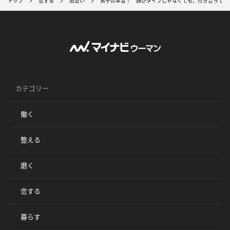
トップ
恋する
出会い
男子の本音！ 顔がタイプじゃなくても、付き合ってみ
カテゴリー
働く
整える
磨く
恋する
暮らす