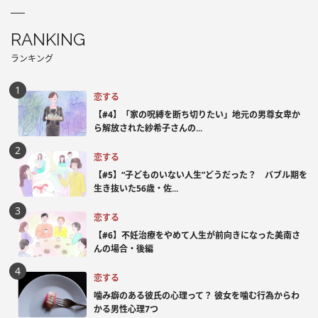
RANKING
ランキング
恋する
【#4】「家の呪縛を断ち切りたい」地元の男尊女卑か
ら解放された紗希子さんの...
恋する
【#5】“子どものいない人生”どうだった？ バブル期を
生き抜いた56歳・佐...
恋する
【#6】不妊治療をやめて人生が前向きになった美南さ
んの場合・後編
恋する
噛み癖のある彼氏の心理って？ 彼女を噛む行為からわ
かる男性心理7つ