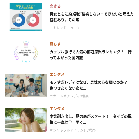
恋する
男女ともに約7割が結婚しない・できないと考えた
経験あり。その理...
＃トレンドニュース
暮らす
カップル旅行で人気の都道府県ランキング！ 行
ってよかった国内旅...
エンタメ
モテすぎレディはなぜ、男性の心を掴むのか？
傷つきたくない女た...
＃ガールオアレディ3考察
エンタメ
本能剥き出し、夏の恋がスタート！ タイプの異
性に一直線♡ 早く...
＃シャッフルアイランド7考察