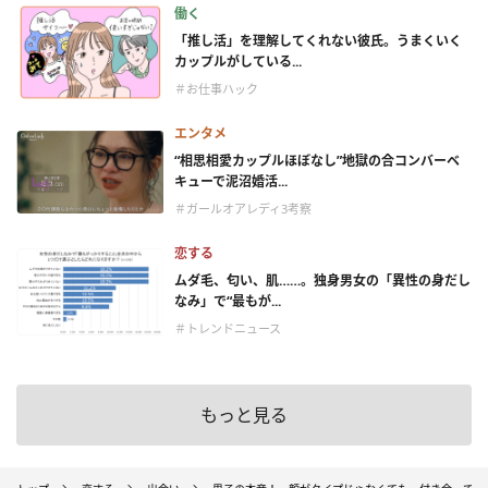
働く
「推し活」を理解してくれない彼氏。うまくいく
カップルがしている...
＃お仕事ハック
エンタメ
“相思相愛カップルほぼなし”地獄の合コンバーベ
キューで泥沼婚活...
＃ガールオアレディ3考察
恋する
ムダ毛、匂い、肌……。独身男女の「異性の身だし
なみ」で“最もが...
＃トレンドニュース
もっと見る