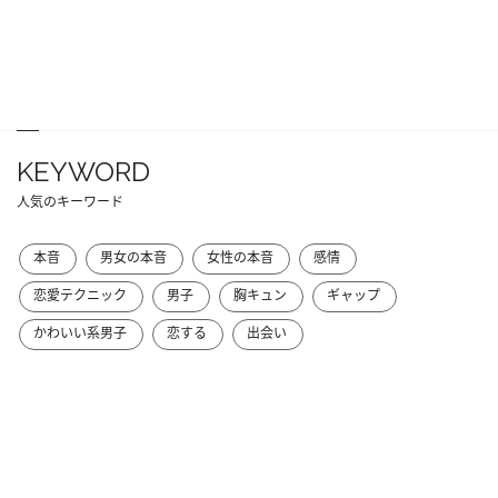
KEYWORD
人気のキーワード
本音
男女の本音
女性の本音
感情
恋愛テクニック
男子
胸キュン
ギャップ
かわいい系男子
恋する
出会い