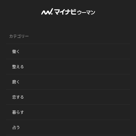
カテゴリー
働く
整える
磨く
恋する
暮らす
占う