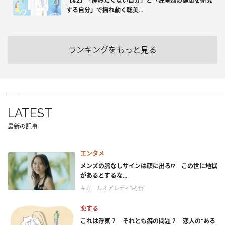
【#2】「産みたくない自分」と「妊産婦の健康を研究
する自分」で揺れ動く聡美...
ランキングをもっと見る
LATEST
最新の記事
エンタメ
メンズの脈なしサインは顔に出る!? この世に地獄
があるとするな...
＃ガールオアレディ3考察
恋する
これは浮気？ それとも癖の問題？ 恋人の“ある