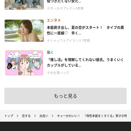
傷つきたくない女た...
＃ガールオアレディ3考察
エンタメ
本能剥き出し、夏の恋がスタート！ タイプの異
性に一直線♡ 早く...
＃シャッフルアイランド7考察
働く
「推し活」を理解してくれない彼氏。うまくいく
カップルがしている...
＃お仕事ハック
もっと見る
トップ
恋する
出会い
キャーかわいい！ 「母性本能をくすぐる」男子の特徴