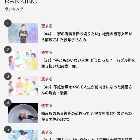
RANKING
ランキング
恋する
【#4】「家の呪縛を断ち切りたい」地元の男尊女卑か
ら解放された紗希子さんの...
恋する
【#5】“子どものいない人生”どうだった？ バブル期を
生き抜いた56歳・佐...
恋する
【#6】不妊治療をやめて人生が前向きになった美南さ
んの場合・後編
恋する
噛み癖のある彼氏の心理って？ 彼女を噛む行為からわ
かる男性心理7つ
恋する