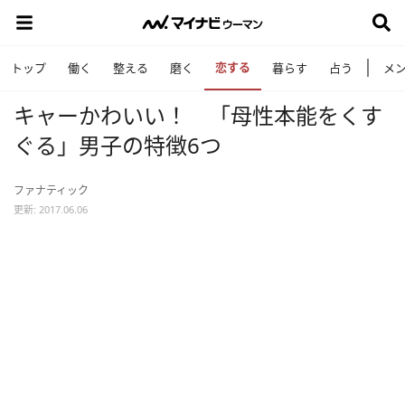
恋する
トップ
働く
整える
磨く
暮らす
占う
メ
キャーかわいい！ 「母性本能をくす
ぐる」男子の特徴6つ
ファナティック
更新: 2017.06.06