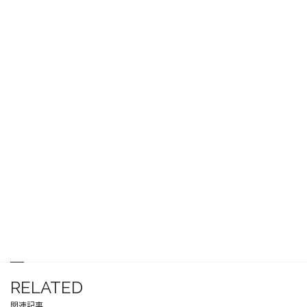
RELATED
関連記事