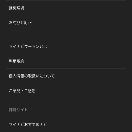
推奨環境
お詫びと訂正
マイナビウーマンとは
利用規約
個人情報の取扱いについて
ご意見・ご感想
姉妹サイト
マイナビおすすめナビ