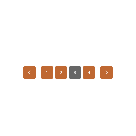
1
2
3
4