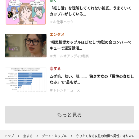
働く
「推し活」を理解してくれない彼氏。うまくいく
カップルがしている...
＃お仕事ハック
エンタメ
“相思相愛カップルほぼなし”地獄の合コンバーベ
キューで泥沼婚活...
＃ガールオアレディ3考察
恋する
ムダ毛、匂い、肌……。独身男女の「異性の身だし
なみ」で“最もが...
＃トレンドニュース
もっと見る
トップ
恋する
デート・カップル
守りたくなる女性の特徴～男性に守りたいと