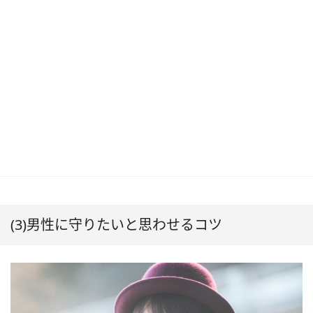
(3)男性に守りたいと思わせるコツ