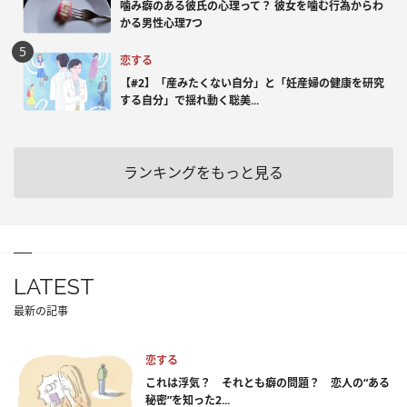
噛み癖のある彼氏の心理って？ 彼女を噛む行為からわ
かる男性心理7つ
恋する
【#2】「産みたくない自分」と「妊産婦の健康を研究
する自分」で揺れ動く聡美...
ランキングをもっと見る
LATEST
最新の記事
恋する
これは浮気？ それとも癖の問題？ 恋人の“ある
秘密”を知った2...