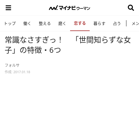
恋する
トップ
働く
整える
磨く
暮らす
占う
メ
常識なさすぎっ！ 「世間知らずな女
子」の特徴・6つ
フォルサ
作成: 2017.01.18