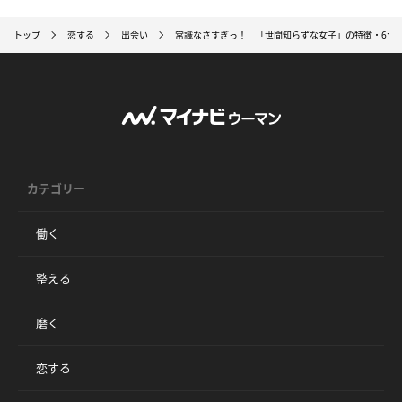
トップ
恋する
出会い
常識なさすぎっ！ 「世間知らずな女子」の特徴・6つ
カテゴリー
働く
整える
磨く
恋する