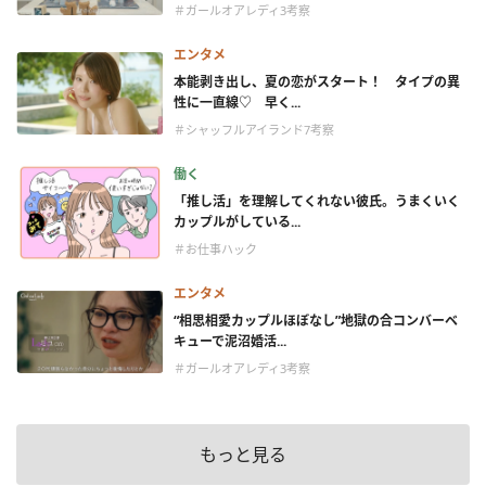
＃ガールオアレディ3考察
エンタメ
本能剥き出し、夏の恋がスタート！ タイプの異
性に一直線♡ 早く...
＃シャッフルアイランド7考察
働く
「推し活」を理解してくれない彼氏。うまくいく
カップルがしている...
＃お仕事ハック
エンタメ
“相思相愛カップルほぼなし”地獄の合コンバーベ
キューで泥沼婚活...
＃ガールオアレディ3考察
もっと見る