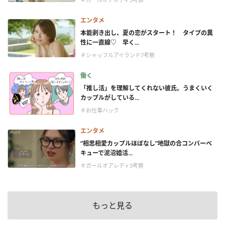
エンタメ
本能剥き出し、夏の恋がスタート！ タイプの異
性に一直線♡ 早く...
＃シャッフルアイランド7考察
働く
「推し活」を理解してくれない彼氏。うまくいく
カップルがしている...
＃お仕事ハック
エンタメ
“相思相愛カップルほぼなし”地獄の合コンバーベ
キューで泥沼婚活...
＃ガールオアレディ3考察
もっと見る