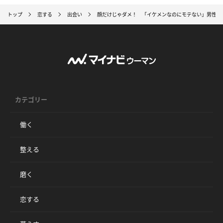
トップ
恋する
出会い
顔だけじゃダメ！ 「イケメンなのにモテない」男性の
カテゴリー
働く
整える
磨く
恋する