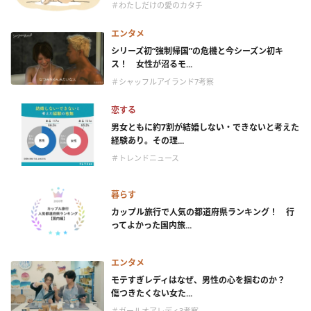
＃わたしだけの愛のカタチ
エンタメ
シリーズ初“強制帰国”の危機と今シーズン初キ
ス！ 女性が沼るモ...
＃シャッフルアイランド7考察
恋する
男女ともに約7割が結婚しない・できないと考えた
経験あり。その理...
＃トレンドニュース
暮らす
カップル旅行で人気の都道府県ランキング！ 行
ってよかった国内旅...
エンタメ
モテすぎレディはなぜ、男性の心を掴むのか？
傷つきたくない女た...
＃ガールオアレディ3考察