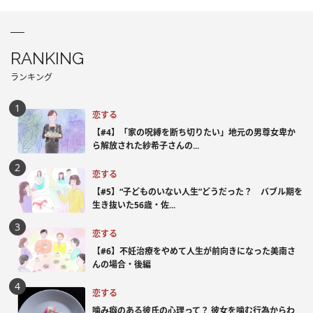
RANKING
ランキング
恋する
【#4】「家の呪縛を断ち切りたい」地元の男尊女卑か
ら解放された紗希子さんの...
恋する
【#5】“子どものいない人生”どうだった？ バブル期を
生き抜いた56歳・佐...
恋する
【#6】不妊治療をやめて人生が前向きになった美南さ
んの場合・後編
恋する
噛み癖のある彼氏の心理って？ 彼女を噛む行為からわ