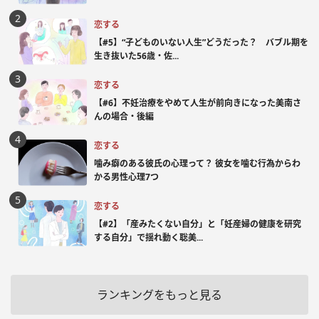
恋する
【#5】“子どものいない人生”どうだった？ バブル期を
生き抜いた56歳・佐...
恋する
【#6】不妊治療をやめて人生が前向きになった美南さ
んの場合・後編
恋する
噛み癖のある彼氏の心理って？ 彼女を噛む行為からわ
かる男性心理7つ
恋する
【#2】「産みたくない自分」と「妊産婦の健康を研究
する自分」で揺れ動く聡美...
ランキングをもっと見る