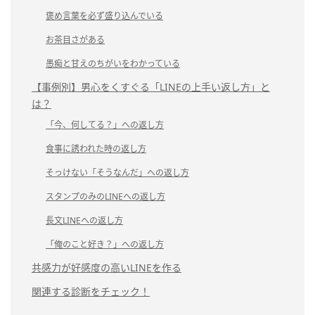
褒め言葉を必ず盛り込んでいる
お茶目さがある
愚痴と甘えのちがいをわかっている
【事例別】男心をくすぐる「LINEの上手い返し方」と
は？
「今、何してる？」への返し方
食事に誘われた時の返し方
そっけない「そうなんだ」への返し方
スタンプのみのLINEへの返し方
長文LINEへの返し方
「俺のこと好き？」への返し方
共感力が好感度の高いLINEを作る
関連する診断をチェック！