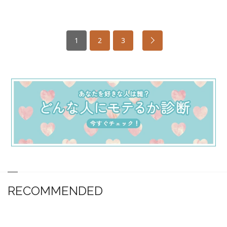
1
2
3
RECOMMENDED