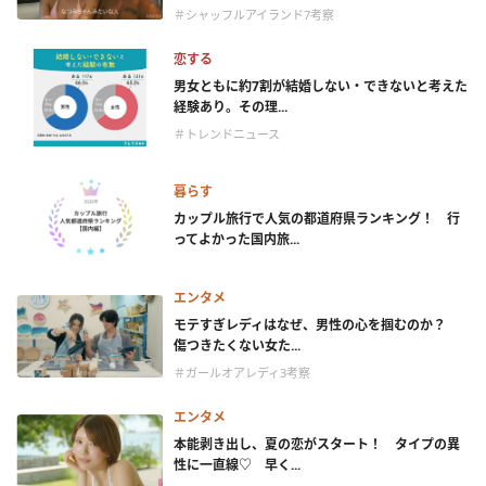
＃シャッフルアイランド7考察
恋する
男女ともに約7割が結婚しない・できないと考えた
経験あり。その理...
＃トレンドニュース
暮らす
カップル旅行で人気の都道府県ランキング！ 行
ってよかった国内旅...
エンタメ
モテすぎレディはなぜ、男性の心を掴むのか？
傷つきたくない女た...
＃ガールオアレディ3考察
エンタメ
本能剥き出し、夏の恋がスタート！ タイプの異
性に一直線♡ 早く...