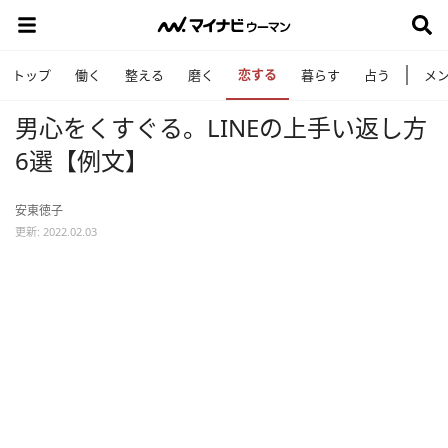
恋する
トップ
働く
整える
磨く
暮らす
占う
メ
男心をくすぐる。LINEの上手い返し方
6選【例文】
安東徳子
更新: 2022.02.03