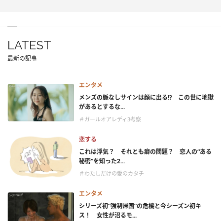
LATEST
最新の記事
エンタメ
メンズの脈なしサインは顔に出る!? この世に地獄
があるとするな...
＃ガールオアレディ3考察
恋する
これは浮気？ それとも癖の問題？ 恋人の“ある
秘密”を知った2...
＃わたしだけの愛のカタチ
エンタメ
シリーズ初“強制帰国”の危機と今シーズン初キ
ス！ 女性が沼るモ...