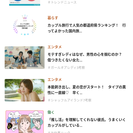
＃トレンドニュース
暮らす
カップル旅行で人気の都道府県ランキング！ 行
ってよかった国内旅...
エンタメ
モテすぎレディはなぜ、男性の心を掴むのか？
傷つきたくない女た...
＃ガールオアレディ3考察
エンタメ
本能剥き出し、夏の恋がスタート！ タイプの異
性に一直線♡ 早く...
＃シャッフルアイランド7考察
働く
「推し活」を理解してくれない彼氏。うまくいく
カップルがしている...
＃お仕事ハック