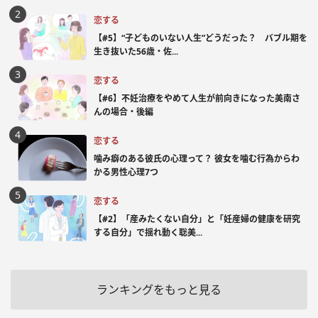
恋する
【#5】“子どものいない人生”どうだった？ バブル期を
生き抜いた56歳・佐...
恋する
【#6】不妊治療をやめて人生が前向きになった美南さ
んの場合・後編
恋する
噛み癖のある彼氏の心理って？ 彼女を噛む行為からわ
かる男性心理7つ
恋する
【#2】「産みたくない自分」と「妊産婦の健康を研究
する自分」で揺れ動く聡美...
ランキングをもっと見る