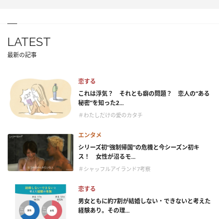
LATEST
最新の記事
恋する
これは浮気？ それとも癖の問題？ 恋人の“ある
秘密”を知った2...
＃わたしだけの愛のカタチ
エンタメ
シリーズ初“強制帰国”の危機と今シーズン初キ
ス！ 女性が沼るモ...
＃シャッフルアイランド7考察
恋する
男女ともに約7割が結婚しない・できないと考えた
経験あり。その理...