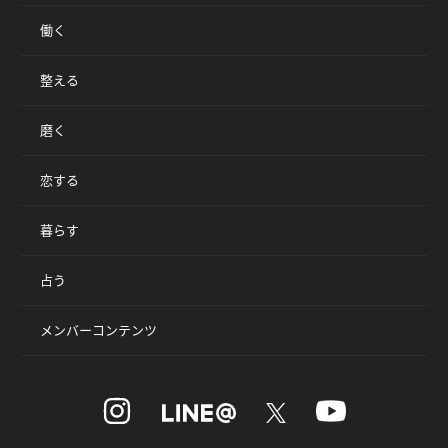
働く
整える
磨く
恋する
暮らす
占う
メンバーコンテンツ