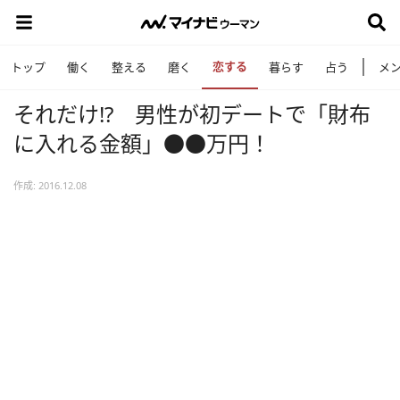
恋する
トップ
働く
整える
磨く
暮らす
占う
メ
それだけ!? 男性が初デートで「財布
に入れる金額」●●万円！
作成: 2016.12.08