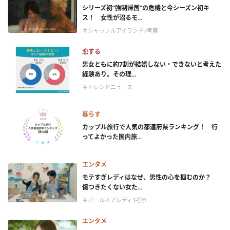
シリーズ初“強制帰国”の危機と今シーズン初キ
ス！ 女性が沼るモ...
＃シャッフルアイランド7考察
恋する
男女ともに約7割が結婚しない・できないと考えた
経験あり。その理...
＃トレンドニュース
暮らす
カップル旅行で人気の都道府県ランキング！ 行
ってよかった国内旅...
エンタメ
モテすぎレディはなぜ、男性の心を掴むのか？
傷つきたくない女た...
＃ガールオアレディ3考察
エンタメ