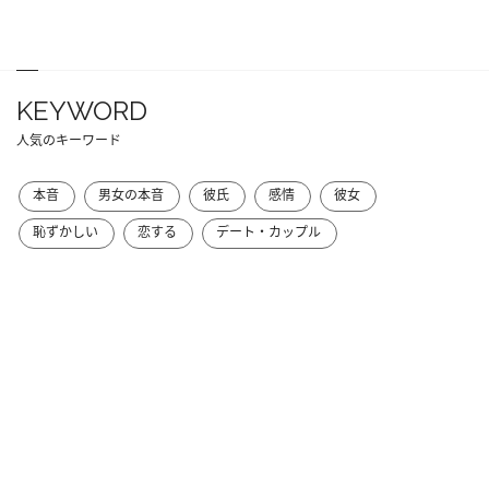
KEYWORD
人気のキーワード
本音
男女の本音
彼氏
感情
彼女
恥ずかしい
恋する
デート・カップル