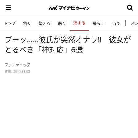
恋する
トップ
働く
整える
磨く
暮らす
占う
メ
ブーッ……彼氏が突然オナラ!! 彼女が
とるべき「神対応」6選
ファナティック
作成: 2016.11.05