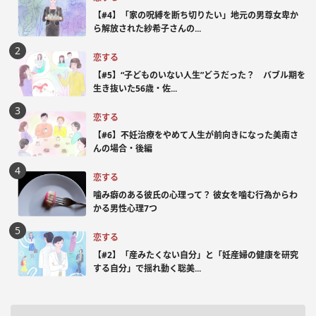
【#4】「家の呪縛を断ち切りたい」地元の男尊女卑か
ら解放された紗希子さんの...
恋する
【#5】“子どものいない人生”どうだった？ バブル期を
生き抜いた56歳・佐...
恋する
【#6】不妊治療をやめて人生が前向きになった美南さ
んの場合・後編
恋する
噛み癖のある彼氏の心理って？ 彼女を噛む行為からわ
かる男性心理7つ
恋する
【#2】「産みたくない自分」と「妊産婦の健康を研究
する自分」で揺れ動く聡美...