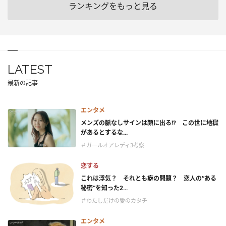
ランキングをもっと見る
LATEST
最新の記事
エンタメ
メンズの脈なしサインは顔に出る!? この世に地獄
があるとするな...
＃ガールオアレディ3考察
恋する
これは浮気？ それとも癖の問題？ 恋人の“ある
秘密”を知った2...
＃わたしだけの愛のカタチ
エンタメ