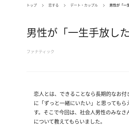
トップ
恋する
デート・カップル
男性が「一
男性が「一生手放した
ファナティック
恋人とは、できることなら長期的なお付
に「ずっと一緒にいたい」と思ってもら
す。そこで今回は、社会人男性のみなさ
について教えてもらいました。