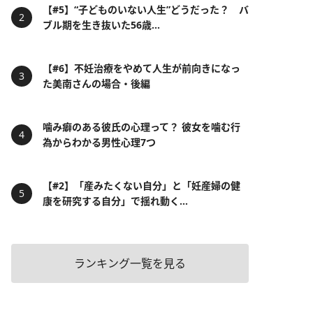
【#5】“子どものいない人生”どうだった？ バ
ブル期を生き抜いた56歳...
【#6】不妊治療をやめて人生が前向きになっ
た美南さんの場合・後編
噛み癖のある彼氏の心理って？ 彼女を噛む行
為からわかる男性心理7つ
【#2】「産みたくない自分」と「妊産婦の健
康を研究する自分」で揺れ動く...
ランキング一覧を見る