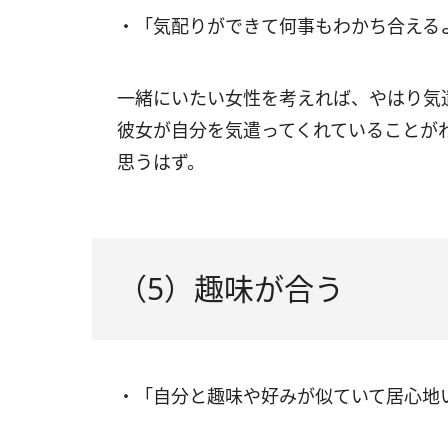
・「気配りができて何事もわかち合える
一緒にいたい女性を考えれば、やはり気
彼女が自分を気遣ってくれていることが
思うはず。
（5）趣味が合う
・「自分と趣味や好みが似ていて居心地