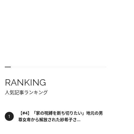
RANKING
人気記事ランキング
【#4】「家の呪縛を断ち切りたい」地元の男
尊女卑から解放された紗希子さ...