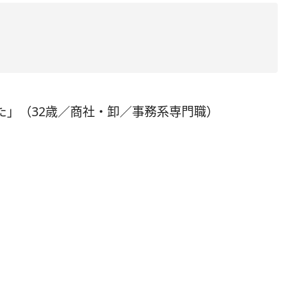
た」（32歳／商社・卸／事務系専門職）