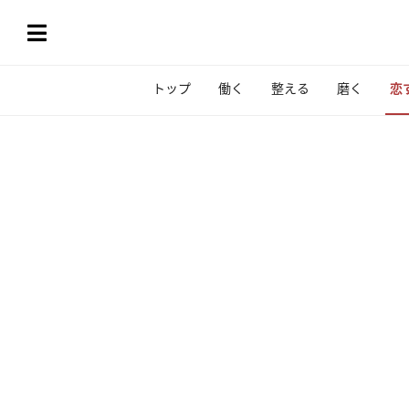
トップ
働く
整える
磨く
恋