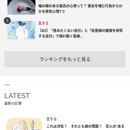
噛み癖のある彼氏の心理って？ 彼女を噛む行為からわ
かる男性心理7つ
恋する
【#2】「産みたくない自分」と「妊産婦の健康を研究
する自分」で揺れ動く聡美...
ランキングをもっと見る
LATEST
最新の記事
恋する
これは浮気？ それとも癖の問題？ 恋人の“ある