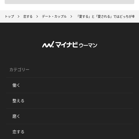
トップ
恋する
デート・カップル
「愛する」と「愛される」ではどっちが幸せ？
カテゴリー
働く
整える
磨く
恋する