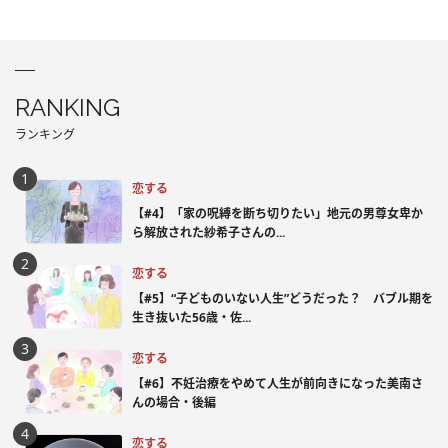
RANKING
ランキング
恋する
【#4】「家の呪縛を断ち切りたい」地元の男尊女卑か
ら解放された紗希子さんの...
恋する
【#5】“子どものいない人生”どうだった？ バブル期を
生き抜いた56歳・佐...
恋する
【#6】不妊治療をやめて人生が前向きになった美南さ
んの場合・後編
恋する