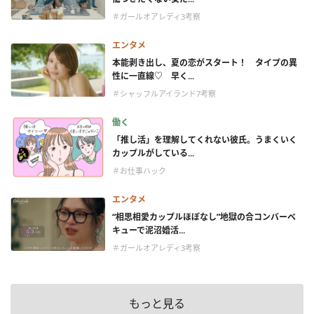
＃ガールオアレディ3考察
エンタメ
本能剥き出し、夏の恋がスタート！ タイプの異
性に一直線♡ 早く...
＃シャッフルアイランド7考察
働く
「推し活」を理解してくれない彼氏。うまくいく
カップルがしている...
＃お仕事ハック
エンタメ
“相思相愛カップルほぼなし”地獄の合コンバーベ
キューで泥沼婚活...
＃ガールオアレディ3考察
もっと見る