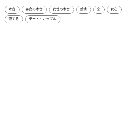
本音
男女の本音
女性の本音
感情
恋
女心
恋する
デート・カップル