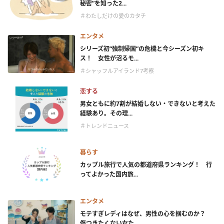
秘密”を知った2...
＃わたしだけの愛のカタチ
エンタメ
シリーズ初“強制帰国”の危機と今シーズン初キ
ス！ 女性が沼るモ...
＃シャッフルアイランド7考察
恋する
男女ともに約7割が結婚しない・できないと考えた
経験あり。その理...
＃トレンドニュース
暮らす
カップル旅行で人気の都道府県ランキング！ 行
ってよかった国内旅...
エンタメ
モテすぎレディはなぜ、男性の心を掴むのか？
傷つきたくない女た...