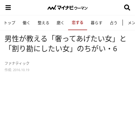
恋する
トップ
働く
整える
磨く
暮らす
占う
メ
男性が教える「奢ってあげたい女」と
「割り勘にしたい女」のちがい・6
ファナティック
作成: 2016.10.19