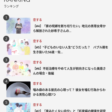
ランキング
恋する
【#4】「家の呪縛を断ち切りたい」地元の男尊女卑か
ら解放された紗希子さんの...
恋する
【#5】“子どものいない人生”どうだった？ バブル期を
生き抜いた56歳・佐...
恋する
【#6】不妊治療をやめて人生が前向きになった美南さ
んの場合・後編
恋する
噛み癖のある彼氏の心理って？ 彼女を噛む行為からわ
かる男性心理7つ
恋する
【#2】「産みたくない自分」と「妊産婦の健康を研究