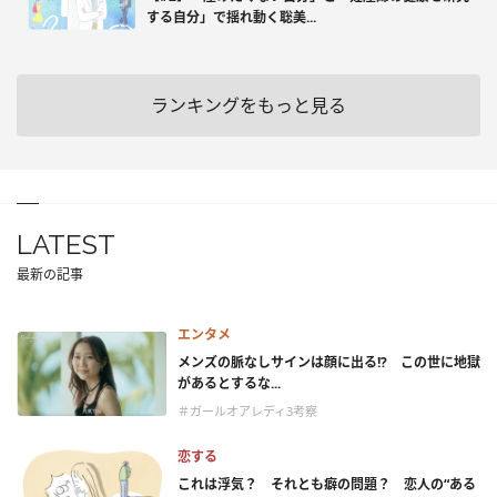
する自分」で揺れ動く聡美...
ランキングをもっと見る
LATEST
最新の記事
エンタメ
メンズの脈なしサインは顔に出る!? この世に地獄
があるとするな...
＃ガールオアレディ3考察
恋する
これは浮気？ それとも癖の問題？ 恋人の“ある