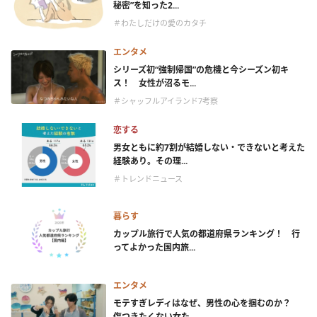
秘密”を知った2...
＃わたしだけの愛のカタチ
エンタメ
シリーズ初“強制帰国”の危機と今シーズン初キ
ス！ 女性が沼るモ...
＃シャッフルアイランド7考察
恋する
男女ともに約7割が結婚しない・できないと考えた
経験あり。その理...
＃トレンドニュース
暮らす
カップル旅行で人気の都道府県ランキング！ 行
ってよかった国内旅...
エンタメ
モテすぎレディはなぜ、男性の心を掴むのか？
傷つきたくない女た...