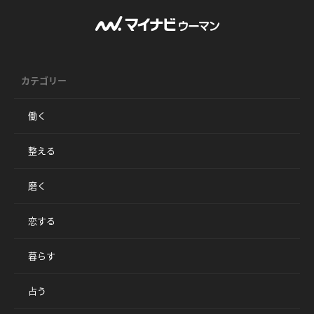
カテゴリー
働く
整える
磨く
恋する
暮らす
占う