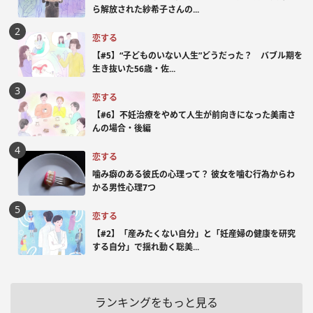
ら解放された紗希子さんの...
恋する
【#5】“子どものいない人生”どうだった？ バブル期を
生き抜いた56歳・佐...
恋する
【#6】不妊治療をやめて人生が前向きになった美南さ
んの場合・後編
恋する
噛み癖のある彼氏の心理って？ 彼女を噛む行為からわ
かる男性心理7つ
恋する
【#2】「産みたくない自分」と「妊産婦の健康を研究
する自分」で揺れ動く聡美...
ランキングをもっと見る