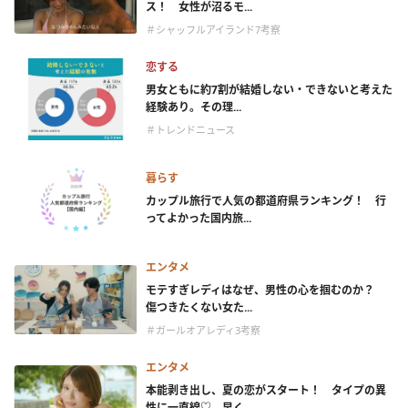
ス！ 女性が沼るモ...
＃シャッフルアイランド7考察
恋する
男女ともに約7割が結婚しない・できないと考えた
経験あり。その理...
＃トレンドニュース
暮らす
カップル旅行で人気の都道府県ランキング！ 行
ってよかった国内旅...
エンタメ
モテすぎレディはなぜ、男性の心を掴むのか？
傷つきたくない女た...
＃ガールオアレディ3考察
エンタメ
本能剥き出し、夏の恋がスタート！ タイプの異
性に一直線♡ 早く...