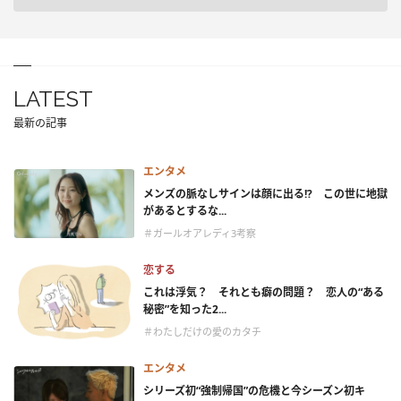
LATEST
最新の記事
エンタメ
メンズの脈なしサインは顔に出る!? この世に地獄
があるとするな...
＃ガールオアレディ3考察
恋する
これは浮気？ それとも癖の問題？ 恋人の“ある
秘密”を知った2...
＃わたしだけの愛のカタチ
エンタメ
シリーズ初“強制帰国”の危機と今シーズン初キ