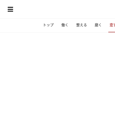
トップ
働く
整える
磨く
恋