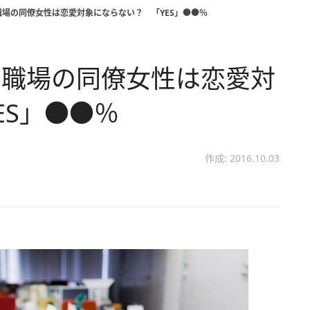
場の同僚女性は恋愛対象にならない？ 「YES」●●％
 職場の同僚女性は恋愛対
ES」●●％
作成: 2016.10.03