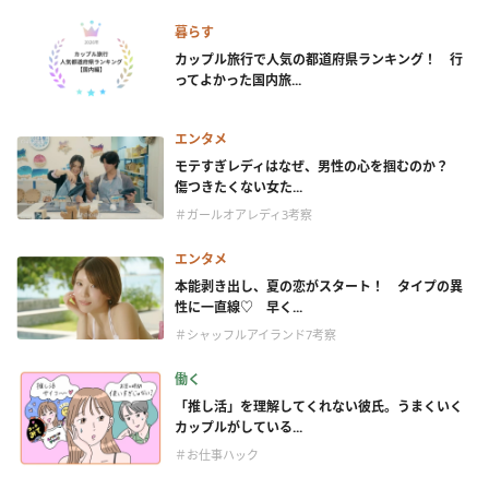
暮らす
カップル旅行で人気の都道府県ランキング！ 行
ってよかった国内旅...
エンタメ
モテすぎレディはなぜ、男性の心を掴むのか？
傷つきたくない女た...
＃ガールオアレディ3考察
エンタメ
本能剥き出し、夏の恋がスタート！ タイプの異
性に一直線♡ 早く...
＃シャッフルアイランド7考察
働く
「推し活」を理解してくれない彼氏。うまくいく
カップルがしている...
＃お仕事ハック