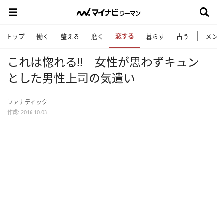
恋する
トップ
働く
整える
磨く
暮らす
占う
メ
これは惚れる!! 女性が思わずキュン
とした男性上司の気遣い
ファナティック
作成: 2016.10.03