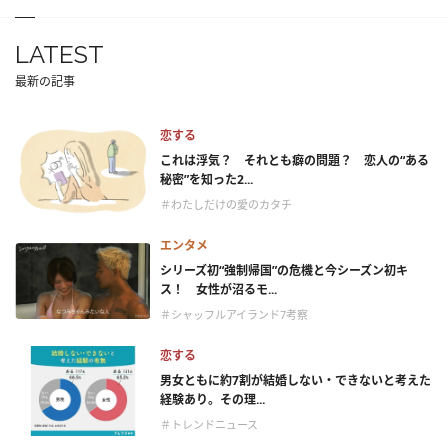
LATEST
最新の記事
恋する
これは浮気？ それとも癖の問題？ 恋人の“ある
秘密”を知った2...
＃わたしだけの愛のカタチ
エンタメ
シリーズ初“強制帰国”の危機と今シーズン初キ
ス！ 女性が沼るモ...
＃シャッフルアイランド7考察
恋する
男女ともに約7割が結婚しない・できないと考えた
経験あり。その理...
＃トレンドニュース