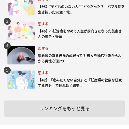
【#5】“子どものいない人生”どうだった？ バブル期を
生き抜いた56歳・佐...
恋する
【#6】不妊治療をやめて人生が前向きになった美南さ
んの場合・後編
恋する
噛み癖のある彼氏の心理って？ 彼女を噛む行為からわ
かる男性心理7つ
恋する
【#2】「産みたくない自分」と「妊産婦の健康を研究
する自分」で揺れ動く聡美...
ランキングをもっと見る