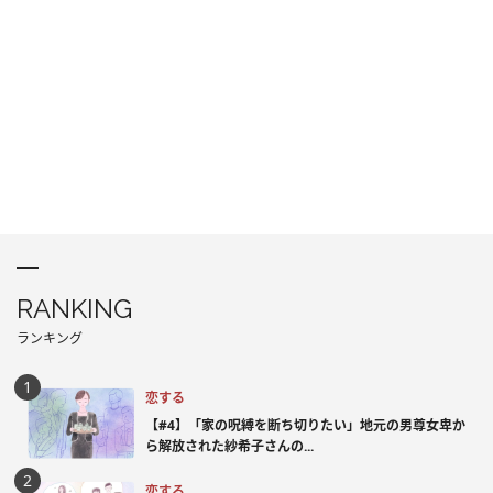
RANKING
ランキング
恋する
【#4】「家の呪縛を断ち切りたい」地元の男尊女卑か
ら解放された紗希子さんの...
恋する