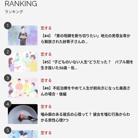
RANKING
ランキング
恋する
【#4】「家の呪縛を断ち切りたい」地元の男尊女卑か
ら解放された紗希子さんの...
恋する
【#5】“子どものいない人生”どうだった？ バブル期を
生き抜いた56歳・佐...
恋する
【#6】不妊治療をやめて人生が前向きになった美南さ
んの場合・後編
恋する
噛み癖のある彼氏の心理って？ 彼女を噛む行為からわ
かる男性心理7つ
恋する