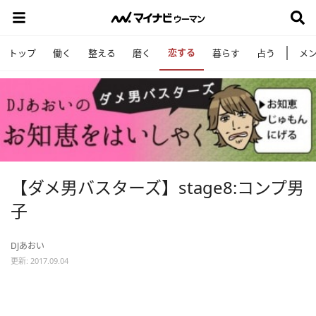
恋する
トップ
働く
整える
磨く
暮らす
占う
メ
【ダメ男バスターズ】stage8:コンプ男
子
DJあおい
更新: 2017.09.04