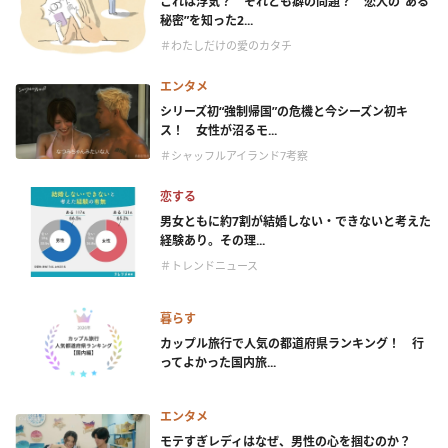
これは浮気？ それとも癖の問題？ 恋人の“ある
秘密”を知った2...
＃わたしだけの愛のカタチ
エンタメ
シリーズ初“強制帰国”の危機と今シーズン初キ
ス！ 女性が沼るモ...
＃シャッフルアイランド7考察
恋する
男女ともに約7割が結婚しない・できないと考えた
経験あり。その理...
＃トレンドニュース
暮らす
カップル旅行で人気の都道府県ランキング！ 行
ってよかった国内旅...
エンタメ
モテすぎレディはなぜ、男性の心を掴むのか？