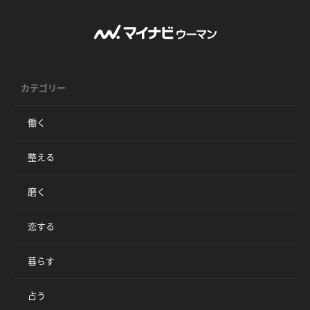
カテゴリー
働く
整える
磨く
恋する
暮らす
占う