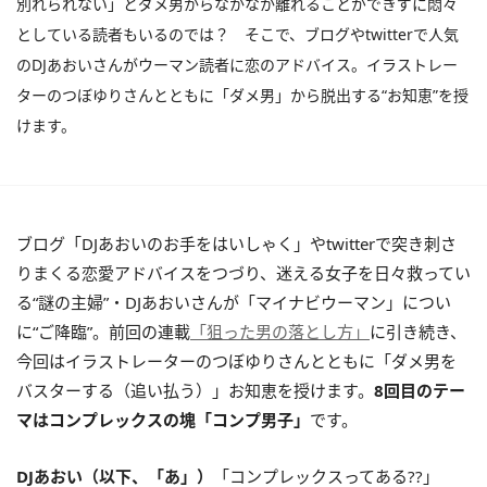
別れられない」とダメ男からなかなか離れることができずに悶々
としている読者もいるのでは？ そこで、ブログやtwitterで人気
のDJあおいさんがウーマン読者に恋のアドバイス。イラストレー
ターのつぼゆりさんとともに「ダメ男」から脱出する“お知恵”を授
けます。
ブログ「DJあおいのお手をはいしゃく」やtwitterで突き刺さ
りまくる恋愛アドバイスをつづり、迷える女子を日々救ってい
る“謎の主婦”・DJあおいさんが「マイナビウーマン」につい
に“ご降臨”。前回の連載
「狙った男の落とし方」
に引き続き、
今回はイラストレーターのつぼゆりさんとともに「ダメ男を
バスターする（追い払う）」お知恵を授けます。
8回目のテー
マはコンプレックスの塊「コンプ男子」
です。
DJあおい（以下、「あ」）
「コンプレックスってある??」