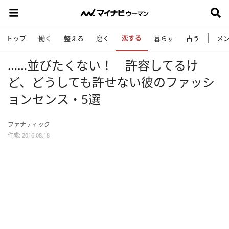
恋する
トップ
働く
整える
磨く
暮らす
占う
メ
……並びたくない！ 許容してるけ
ど、どうしても許せない彼のファッシ
ョンセンス・5選
ファナティック
作成: 2016.08.18