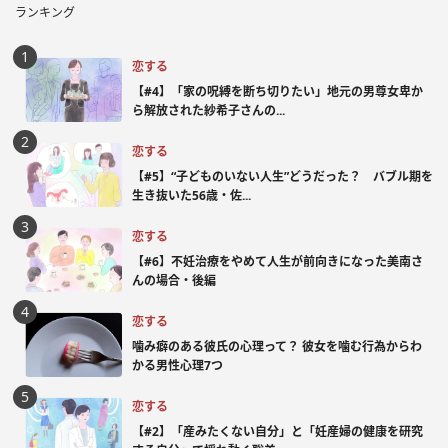
ランキング
恋する
【#4】「家の呪縛を断ち切りたい」地元の男尊女卑か
ら解放された紗希子さんの...
恋する
【#5】“子どものいない人生”どうだった？ バブル期を
生き抜いた56歳・佐...
恋する
【#6】不妊治療をやめて人生が前向きになった美南さ
んの場合・後編
恋する
噛み癖のある彼氏の心理って？ 彼女を噛む行為からわ
かる男性心理7つ
恋する
【#2】「産みたくない自分」と「妊産婦の健康を研究