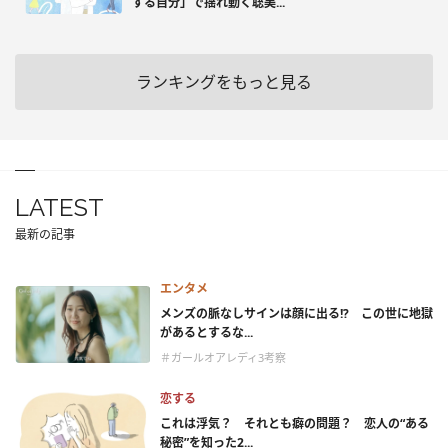
する自分」で揺れ動く聡美...
ランキングをもっと見る
LATEST
最新の記事
エンタメ
メンズの脈なしサインは顔に出る!? この世に地獄
があるとするな...
＃ガールオアレディ3考察
恋する
これは浮気？ それとも癖の問題？ 恋人の“ある
秘密”を知った2...