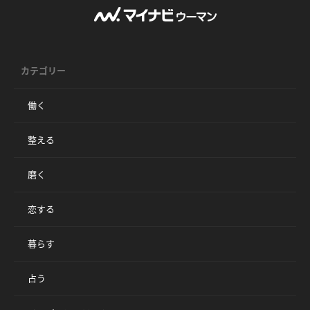
カテゴリー
働く
整える
磨く
恋する
暮らす
占う