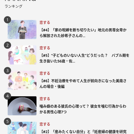
ランキング
恋する
【#4】「家の呪縛を断ち切りたい」地元の男尊女卑か
ら解放された紗希子さんの...
恋する
【#5】“子どものいない人生”どうだった？ バブル期を
生き抜いた56歳・佐...
恋する
【#6】不妊治療をやめて人生が前向きになった美南さ
んの場合・後編
恋する
噛み癖のある彼氏の心理って？ 彼女を噛む行為からわ
かる男性心理7つ
恋する
【#2】「産みたくない自分」と「妊産婦の健康を研究