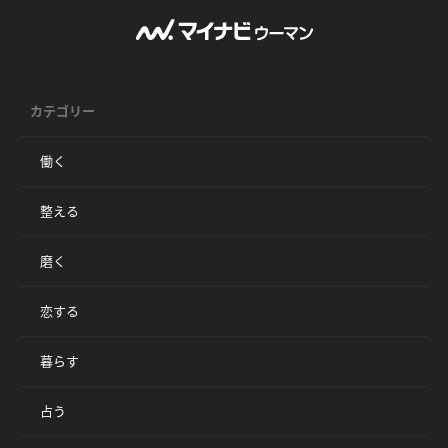
カテゴリー
働く
整える
磨く
恋する
暮らす
占う