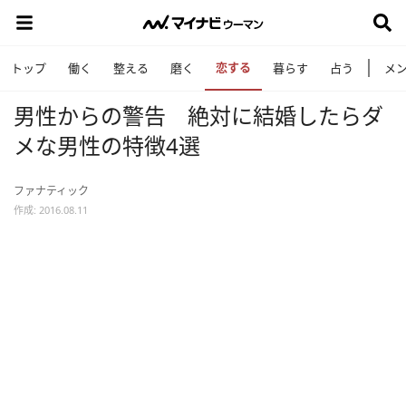
恋する
トップ
働く
整える
磨く
暮らす
占う
メ
男性からの警告 絶対に結婚したらダ
メな男性の特徴4選
ファナティック
作成: 2016.08.11