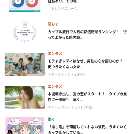
経験あり。その理...
＃トレンドニュース
暮らす
カップル旅行で人気の都道府県ランキング！ 行
ってよかった国内旅...
エンタメ
モテすぎレディはなぜ、男性の心を掴むのか？
傷つきたくない女た...
＃ガールオアレディ3考察
エンタメ
本能剥き出し、夏の恋がスタート！ タイプの異
性に一直線♡ 早く...
＃シャッフルアイランド7考察
働く
「推し活」を理解してくれない彼氏。うまくいく
カップルがしている...