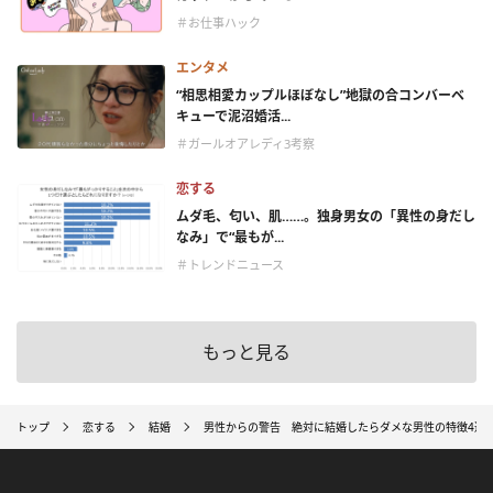
＃お仕事ハック
エンタメ
“相思相愛カップルほぼなし”地獄の合コンバーベ
キューで泥沼婚活...
＃ガールオアレディ3考察
恋する
ムダ毛、匂い、肌……。独身男女の「異性の身だし
なみ」で“最もが...
＃トレンドニュース
もっと見る
トップ
恋する
結婚
男性からの警告 絶対に結婚したらダメな男性の特徴4選