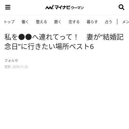
トップ
働く
整える
磨く
恋する
暮らす
占う
メ
私を●●へ連れてって！ 妻が“結婚記
念日”に行きたい場所ベスト6
フォルサ
更新: 2018.11.22