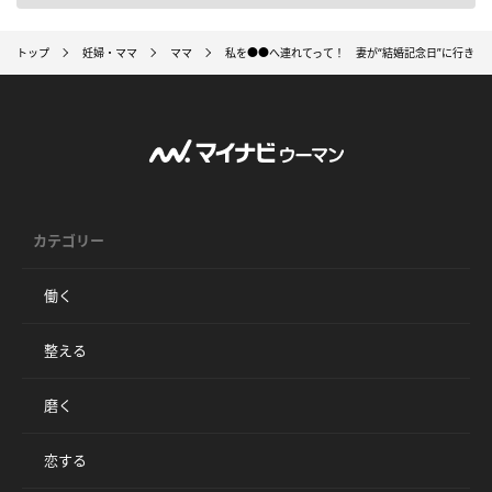
トップ
妊婦・ママ
ママ
私を●●へ連れてって！ 妻が“結婚記念日”に行きた
カテゴリー
働く
整える
磨く
恋する