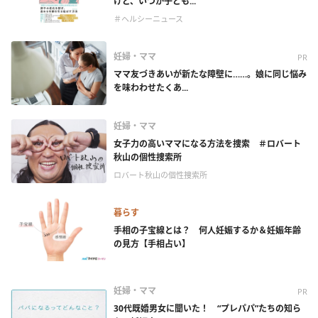
けど、いつか子ども...
＃ヘルシーニュース
妊婦・ママ
PR
ママ友づきあいが新たな障壁に……。娘に同じ悩み
を味わわせたくあ...
妊婦・ママ
女子力の高いママになる方法を捜索 ＃ロバート
秋山の個性捜索所
ロバート秋山の個性捜索所
暮らす
手相の子宝線とは？ 何人妊娠するか＆妊娠年齢
の見方【手相占い】
妊婦・ママ
PR
30代既婚男女に聞いた！ “プレパパ”たちの知ら