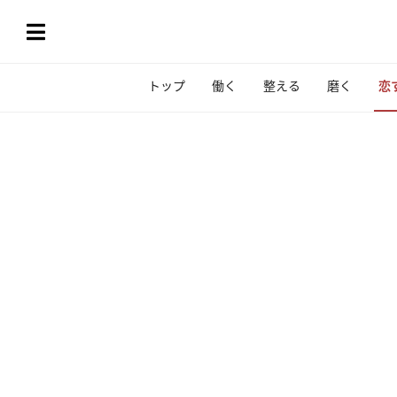
トップ
働く
整える
磨く
恋