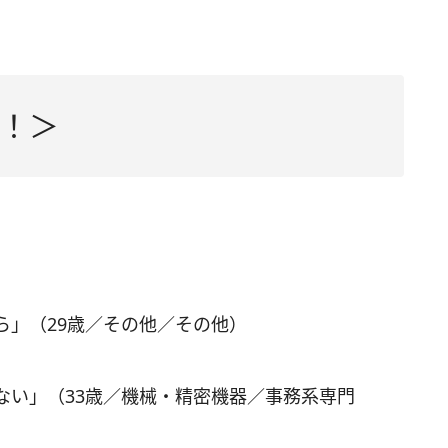
！＞
ら」（29歳／その他／その他）
ない」（33歳／機械・精密機器／事務系専門