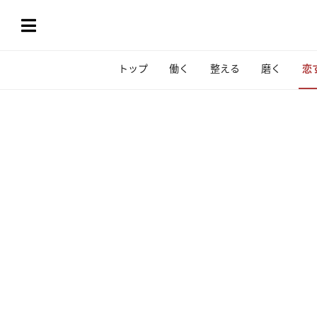
トップ
働く
整える
磨く
恋