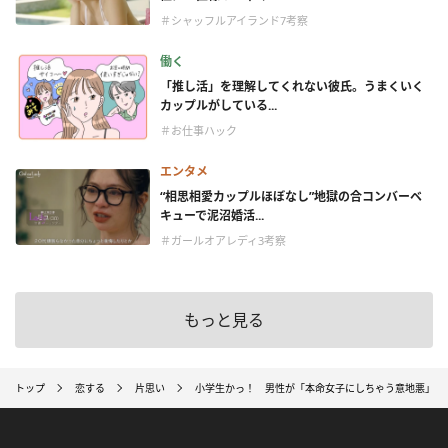
＃シャッフルアイランド7考察
働く
「推し活」を理解してくれない彼氏。うまくいく
カップルがしている...
＃お仕事ハック
エンタメ
“相思相愛カップルほぼなし”地獄の合コンバーベ
キューで泥沼婚活...
＃ガールオアレディ3考察
もっと見る
トップ
恋する
片思い
小学生かっ！ 男性が「本命女子にしちゃう意地悪」4