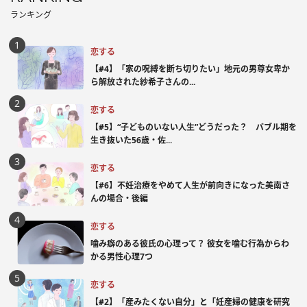
ランキング
恋する
【#4】「家の呪縛を断ち切りたい」地元の男尊女卑か
ら解放された紗希子さんの...
恋する
【#5】“子どものいない人生”どうだった？ バブル期を
生き抜いた56歳・佐...
恋する
【#6】不妊治療をやめて人生が前向きになった美南さ
んの場合・後編
恋する
噛み癖のある彼氏の心理って？ 彼女を噛む行為からわ
かる男性心理7つ
恋する
【#2】「産みたくない自分」と「妊産婦の健康を研究