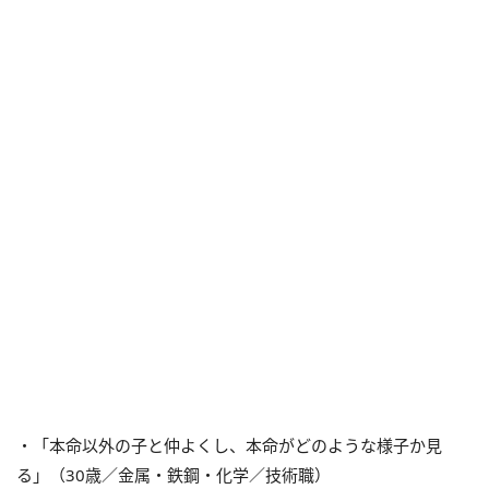
・「本命以外の子と仲よくし、本命がどのような様子か見
る」（30歳／金属・鉄鋼・化学／技術職）