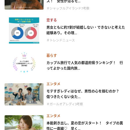
ス！ 女性が沼るモ...
＃シャッフルアイランド7考察
恋する
男女ともに約7割が結婚しない・できないと考えた
経験あり。その理...
＃トレンドニュース
暮らす
カップル旅行で人気の都道府県ランキング！ 行
ってよかった国内旅...
エンタメ
モテすぎレディはなぜ、男性の心を掴むのか？
傷つきたくない女た...
＃ガールオアレディ3考察
エンタメ
本能剥き出し、夏の恋がスタート！ タイプの異
性に一直線♡ 早く...