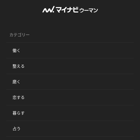
カテゴリー
働く
整える
磨く
恋する
暮らす
占う