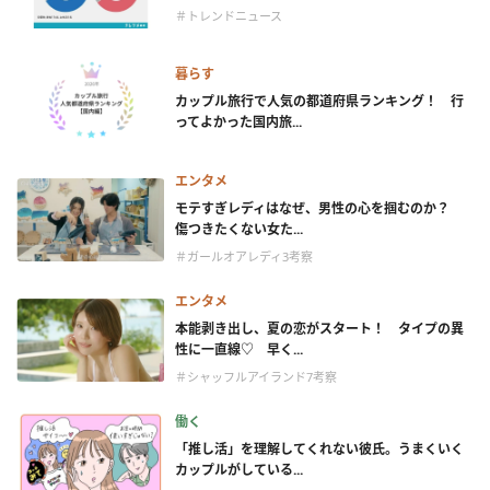
＃トレンドニュース
暮らす
カップル旅行で人気の都道府県ランキング！ 行
ってよかった国内旅...
エンタメ
モテすぎレディはなぜ、男性の心を掴むのか？
傷つきたくない女た...
＃ガールオアレディ3考察
エンタメ
本能剥き出し、夏の恋がスタート！ タイプの異
性に一直線♡ 早く...
＃シャッフルアイランド7考察
働く
「推し活」を理解してくれない彼氏。うまくいく
カップルがしている...