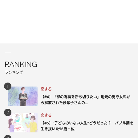
RANKING
ランキング
恋する
【#4】「家の呪縛を断ち切りたい」地元の男尊女卑か
ら解放された紗希子さんの...
恋する
【#5】“子どものいない人生”どうだった？ バブル期を
生き抜いた56歳・佐...