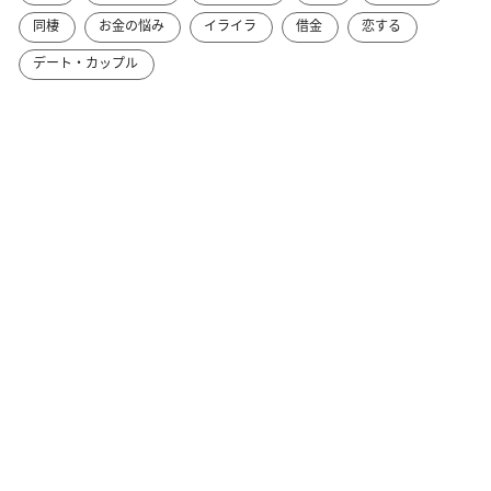
同棲
お金の悩み
イライラ
借金
恋する
デート・カップル