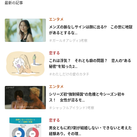
最新の記事
エンタメ
メンズの脈なしサインは顔に出る!? この世に地獄
があるとするな...
＃ガールオアレディ3考察
恋する
これは浮気？ それとも癖の問題？ 恋人の“ある
秘密”を知った2...
＃わたしだけの愛のカタチ
エンタメ
シリーズ初“強制帰国”の危機と今シーズン初キ
ス！ 女性が沼るモ...
＃シャッフルアイランド7考察
恋する
男女ともに約7割が結婚しない・できないと考えた
経験あり。その理...