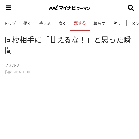
恋する
トップ
働く
整える
磨く
暮らす
占う
メ
同棲相手に「甘えるな！」と思った瞬
間
フォルサ
作成: 2016.06.10