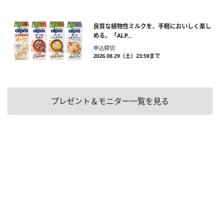
良質な植物性ミルクを、手軽においしく楽し
める。「ALP...
申込締切
2026.08.29（土）23:59まで
プレゼント＆モニター一覧を見る