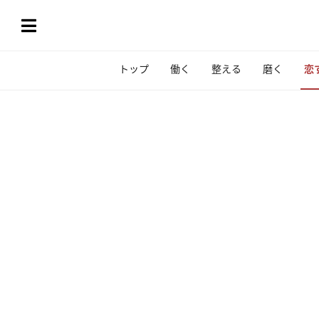
トップ
働く
整える
磨く
恋