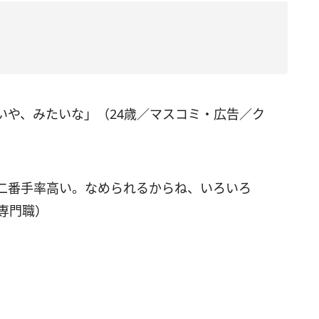
いや、みたいな」（24歳／マスコミ・広告／ク
二番手率高い。なめられるからね、いろいろ
専門職）