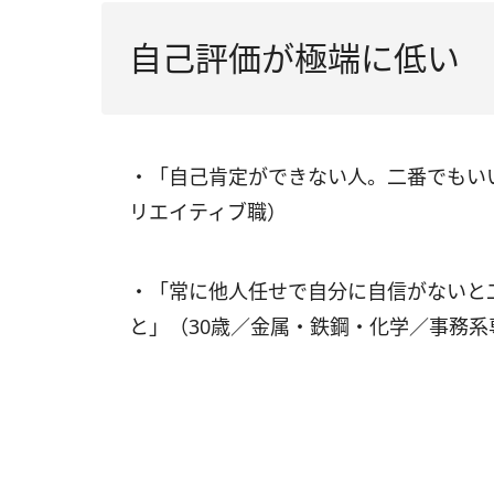
自己評価が極端に低い
・「自己肯定ができない人。二番でもい
リエイティブ職）
・「常に他人任せで自分に自信がないと
と」（30歳／金属・鉄鋼・化学／事務系