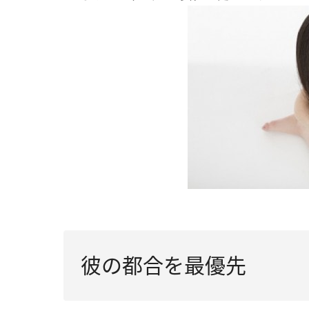
彼の都合を最優先