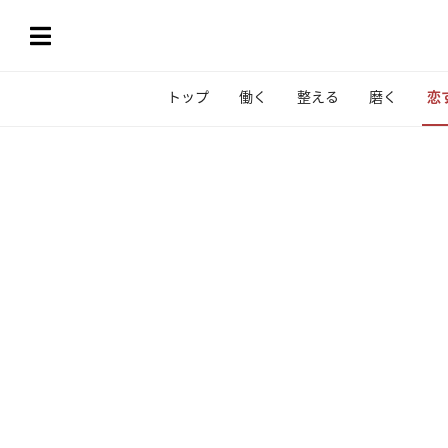
トップ
働く
整える
磨く
恋