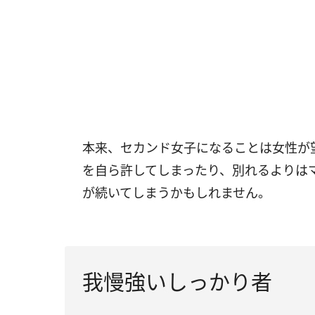
本来、セカンド女子になることは女性が
を自ら許してしまったり、別れるよりは
が続いてしまうかもしれません。
我慢強いしっかり者