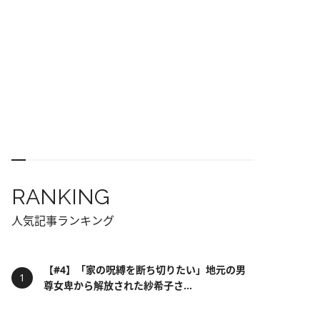
RANKING
人気記事ランキング
【#4】「家の呪縛を断ち切りたい」地元の男
尊女卑から解放された紗希子さ...