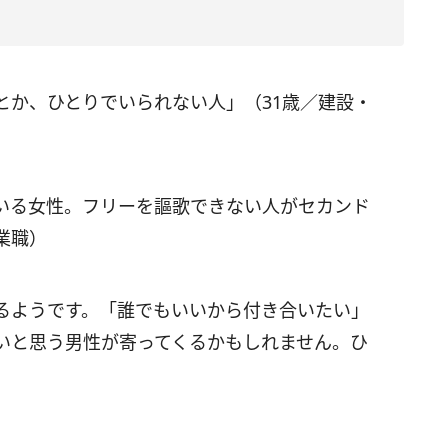
とか、ひとりでいられない人」（31歳／建設・
いる女性。フリーを謳歌できない人がセカンド
業職）
るようです。「誰でもいいから付き合いたい」
いと思う男性が寄ってくるかもしれません。ひ
。