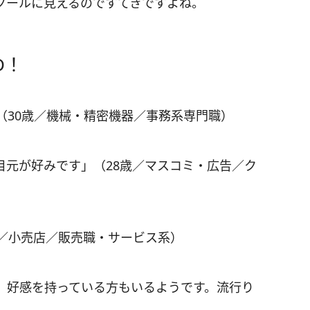
クールに見えるのですてきですよね。
D！
（30歳／機械・精密機器／事務系専門職）
目元が好みです」（28歳／マスコミ・広告／ク
歳／小売店／販売職・サービス系）
、好感を持っている方もいるようです。流行り