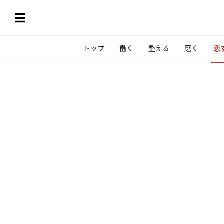
トップ
働く
整える
磨く
恋