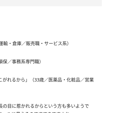
／運輸・倉庫／販売職・サービス系）
損保／事務系専門職）
こがれるから」（33歳／医薬品・化粧品／営業
長の目に惹かれるからという方も多いようで