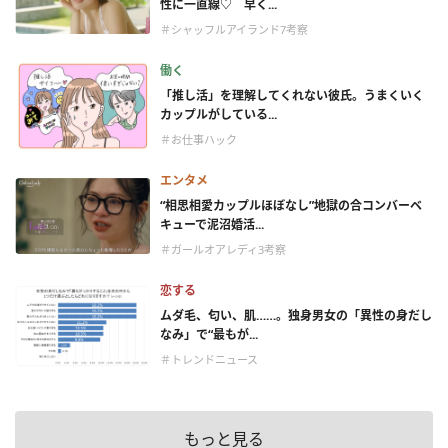
性に一直線♡ 早く...
＃シャッフルアイランド7考察
働く
「推し活」を理解してくれない彼氏。うまくいく
カップルがしている...
＃お仕事ハック
エンタメ
“相思相愛カップルほぼなし”地獄の合コンバーベ
キューで泥沼婚活...
＃ガールオアレディ3考察
恋する
ムダ毛、匂い、肌……。独身男女の「異性の身だし
なみ」で“最もが...
＃トレンドニュース
もっと見る