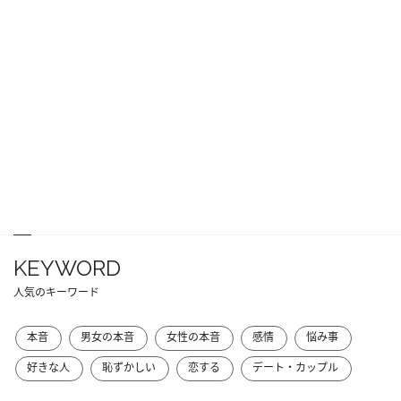
KEYWORD
人気のキーワード
本音
男女の本音
女性の本音
感情
悩み事
好きな人
恥ずかしい
恋する
デート・カップル