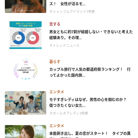
ス！ 女性が沼るモ...
＃シャッフルアイランド7考察
恋する
男女ともに約7割が結婚しない・できないと考えた
経験あり。その理...
＃トレンドニュース
暮らす
カップル旅行で人気の都道府県ランキング！ 行
ってよかった国内旅...
エンタメ
モテすぎレディはなぜ、男性の心を掴むのか？
傷つきたくない女た...
＃ガールオアレディ3考察
エンタメ
本能剥き出し、夏の恋がスタート！ タイプの異