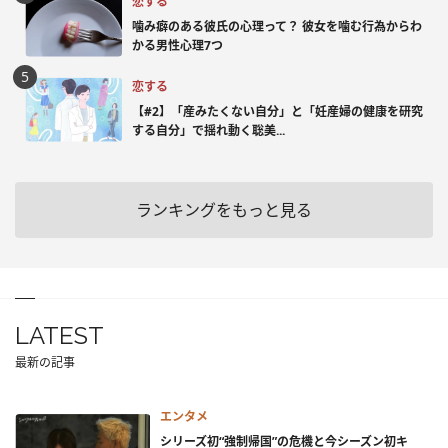
恋する
噛み癖のある彼氏の心理って？ 彼女を噛む行為からわ
かる男性心理7つ
恋する
【#2】「産みたくない自分」と「妊産婦の健康を研究
する自分」で揺れ動く聡美...
ランキングをもっと見る
LATEST
最新の記事
エンタメ
シリーズ初“強制帰国”の危機と今シーズン初キ