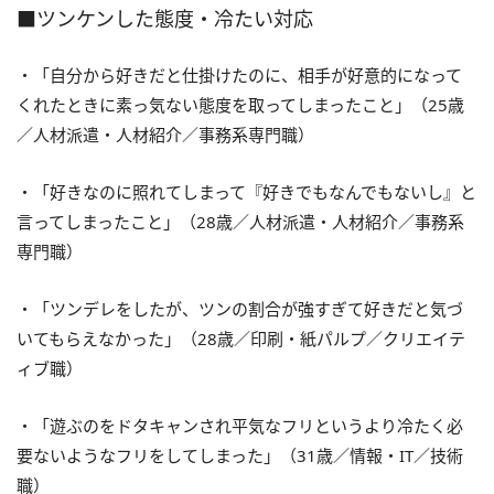
■ツンケンした態度・冷たい対応
・「自分から好きだと仕掛けたのに、相手が好意的になって
くれたときに素っ気ない態度を取ってしまったこと」（25歳
／人材派遣・人材紹介／事務系専門職）
・「好きなのに照れてしまって『好きでもなんでもないし』と
言ってしまったこと」（28歳／人材派遣・人材紹介／事務系
専門職）
・「ツンデレをしたが、ツンの割合が強すぎて好きだと気づ
いてもらえなかった」（28歳／印刷・紙パルプ／クリエイテ
ィブ職）
・「遊ぶのをドタキャンされ平気なフリというより冷たく必
要ないようなフリをしてしまった」（31歳／情報・IT／技術
職）