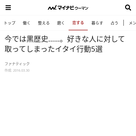
恋する
トップ
働く
整える
磨く
暮らす
占う
メ
今では黒歴史……。好きな人に対して
取ってしまったイタイ行動5選
ファナティック
作成: 2016.03.30