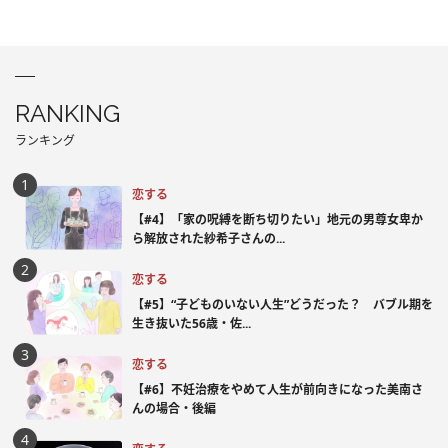
RANKING
ランキング
恋する
【#4】「家の呪縛を断ち切りたい」地元の男尊女卑か
ら解放された紗希子さんの...
恋する
【#5】“子どものいない人生”どうだった？ バブル期を
生き抜いた56歳・佐...
恋する
【#6】不妊治療をやめて人生が前向きになった美南さ
んの場合・後編