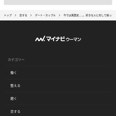
トップ
恋する
デート・カップル
今では黒歴史……。好きな人に対して取って
カテゴリー
働く
整える
磨く
恋する