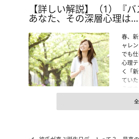
【詳しい解説】（1）『バ
あなた、その深層心理は…
春、新
ャレン
でも仕
心理テ
く「新
ていた
うです
たが、
全
をした
ると思
ださい
（3）