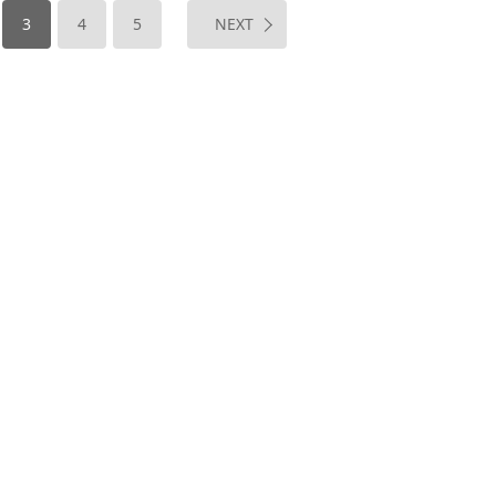
3
4
5
NEXT