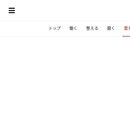
トップ
働く
整える
磨く
恋