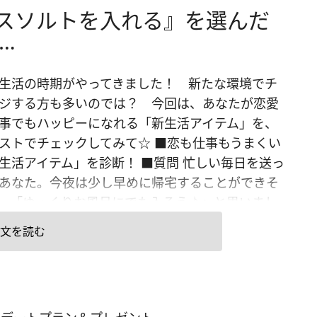
スソルトを入れる』を選んだ
…
生活の時期がやってきました！ 新たな環境でチ
ジする方も多いのでは？ 今回は、あなたが恋愛
事でもハッピーになれる「新生活アイテム」を、
ストでチェックしてみて☆ ■恋も仕事もうまくい
生活アイテム」を診断！ ■質問 忙しい毎日を送っ
あなた。今夜は少し早めに帰宅することができそ
。「ゆっくりお風呂にでも入ろう♪」と思いまし
気持ちよく入浴するために、あなたはどんなこと
文を読む
と思いますか？ あなたにとって“心地よい”と感じ
われるものに近いものを、4つの中から選択してく
。 （1）バスソルトを入れる （2）音楽をかける
雑誌や本を読む （4）照明を暗くする 【解説】